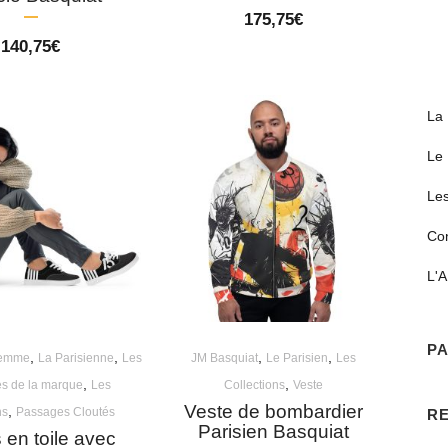
175,75
€
140,75
€
La 
Le 
Les
Co
L'A
PA
,
,
,
,
Femme
La Parisienne
Les
JM Basquiat
Le Parisien
Les
,
,
es de la marque
Les
Collections
Veste
Veste de bombardier
,
ns
Passages Cloutés
R
Parisien Basquiat
 en toile avec