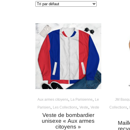
,
,
Aux armes citoyens
La Parisienne
Le
JM Basqu
,
,
,
,
Parisien
Les Collections
Veste
Veste
Collections
Veste de bombardier
unisexe « Aux armes
Mail
citoyens »
recy