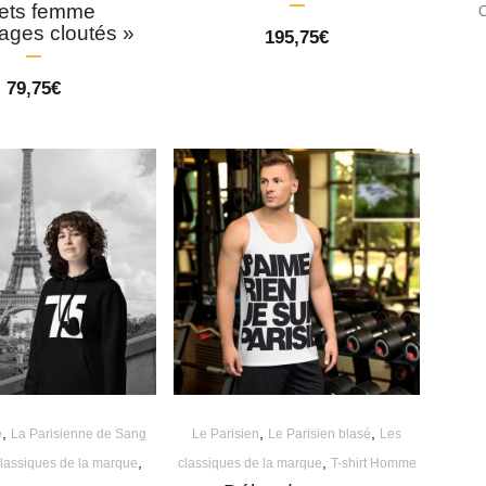
cets femme
ages cloutés »
195,75
€
79,75
€
,
,
,
e
La Parisienne de Sang
Le Parisien
Le Parisien blasé
Les
,
,
lassiques de la marque
classiques de la marque
T-shirt Homme