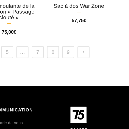
oulante de la
Sac à dos War Zone
tion « Passage
clouté »
57,75
€
75,00
€
5
…
7
8
9
MMUNICATION
arle de nous