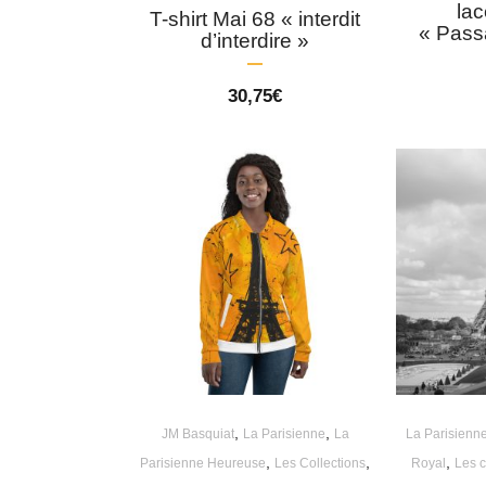
la
T-shirt Mai 68 « interdit
« Pass
d’interdire »
30,75
€
,
,
JM Basquiat
La Parisienne
La
La Parisienn
,
,
,
Parisienne Heureuse
Les Collections
Royal
Les c