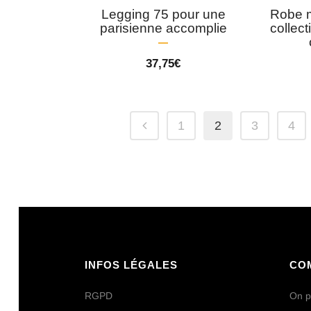
Legging 75 pour une
Robe m
parisienne accomplie
collec
37,75
€
1
2
3
4
INFOS LÉGALES
CO
RGPD
On p