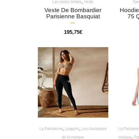
,
Les séries limités
Veste
Swe
Veste De Bombardier
Hoodie
Parisienne Basquiat
75 
195,75
€
,
,
La Parisienne
Leggins
Les classiques
La Parisien
,
de la marque
marque
Pa