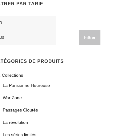
LTRER PAR TARIF
x
Prix
n
max
Filtrer
TÉGORIES DE PRODUITS
 Collections
La Parisienne Heureuse
War Zone
Passages Cloutés
La révolution
Les séries limités