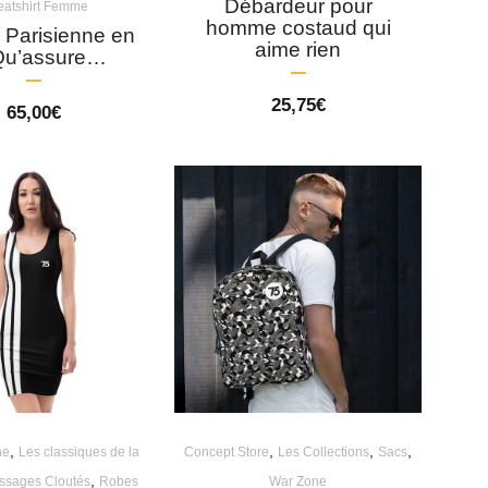
Débardeur pour
atshirt Femme
homme costaud qui
 Parisienne en
aime rien
Qu’assure…
25,75
€
65,00
€
,
,
,
,
ne
Les classiques de la
Concept Store
Les Collections
Sacs
,
ssages Cloutés
Robes
War Zone