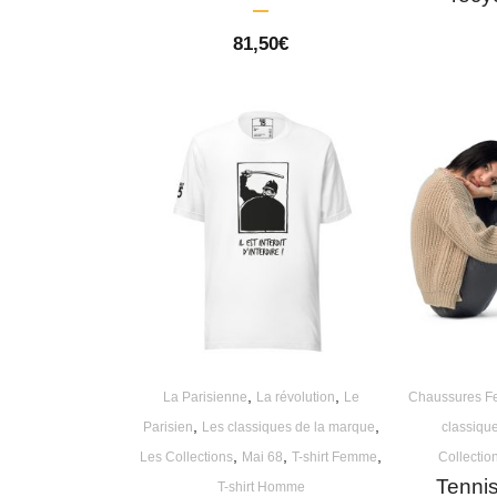
81,50
€
,
,
La Parisienne
La révolution
Le
Chaussures 
,
,
Parisien
Les classiques de la marque
classiqu
,
,
,
Les Collections
Mai 68
T-shirt Femme
Collectio
Tennis
T-shirt Homme