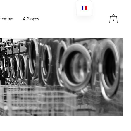
compte
A Propos
0