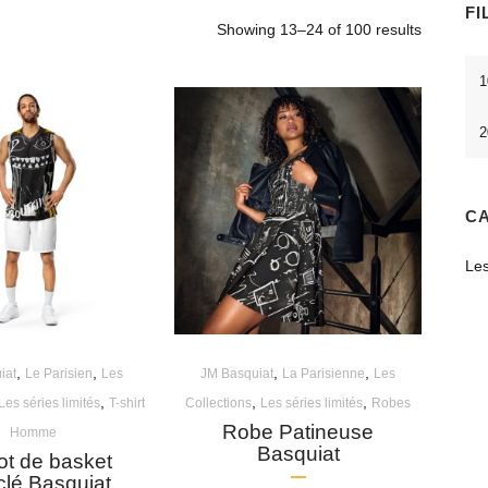
FI
Showing 13–24 of 100 results
Pri
mi
CA
Les
,
,
,
,
iat
Le Parisien
Les
JM Basquiat
La Parisienne
Les
,
,
,
Les séries limités
T-shirt
Collections
Les séries limités
Robes
Robe Patineuse
Homme
Basquiat
lot de basket
clé Basquiat