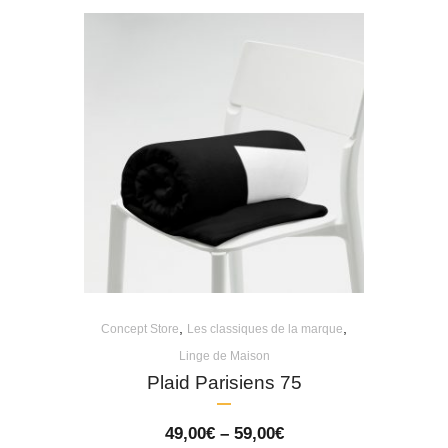
,
,
Concept Store
Les classiques de la marque
Linge de Maison
Plaid Parisiens 75
Price
49,00
€
–
59,00
€