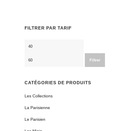
range:
49,00€
through
59,00€
FILTRER PAR TARIF
Prix
Prix
min
max
Filtrer
CATÉGORIES DE PRODUITS
Les Collections
La Parisienne
Le Parisien