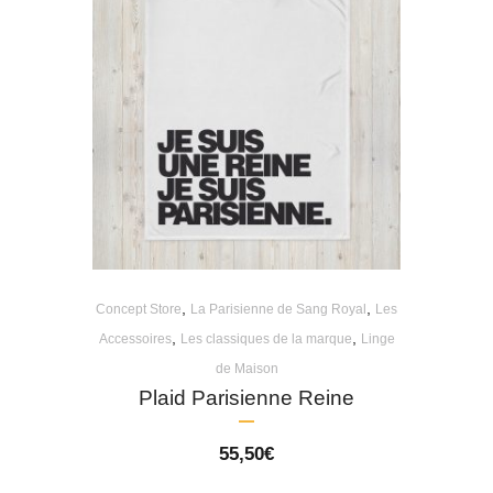
,
,
Concept Store
La Parisienne de Sang Royal
Les
,
,
Accessoires
Les classiques de la marque
Linge
de Maison
Plaid Parisienne Reine
55,50
€