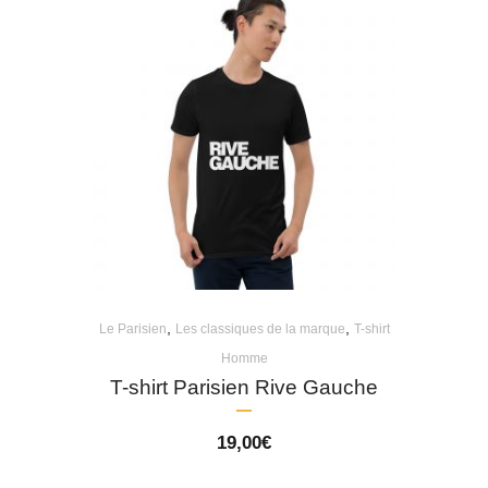
,
,
Le Parisien
Les classiques de la marque
T-shirt
Homme
T-shirt Parisien Rive Gauche
19,00
€