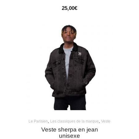
25,00
€
,
,
Le Parisien
Les classiques de la marque
Veste
Veste sherpa en jean
unisexe