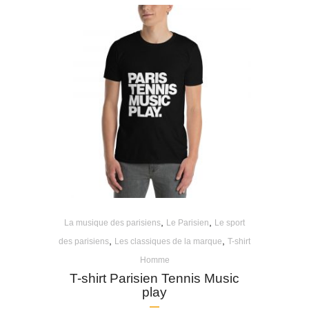
,
,
La musique des parisiens
Le Parisien
Le sport
,
,
des parisiens
Les classiques de la marque
T-shirt
Homme
T-shirt Parisien Tennis Music
play