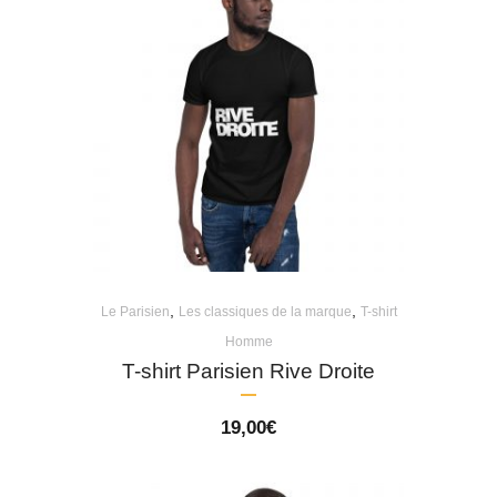
,
,
Le Parisien
Les classiques de la marque
T-shirt
Homme
T-shirt Parisien Rive Droite
19,00
€