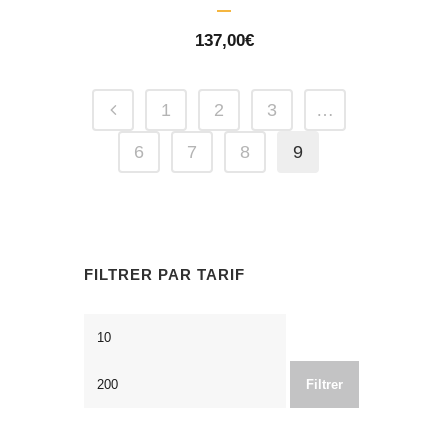
137,00
€
1
2
3
…
6
7
8
9
FILTRER PAR TARIF
Prix
Prix
min
max
Filtrer