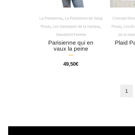
,
La Parisienne
La Parisienne de Sang
Concept Stor
,
,
,
Royal
Les classiques de la marque
Royal
Les Ac
Sweatshirt Femme
de la mar
Parisienne qui en
Plaid P
vaux la peine
49,50
€
1