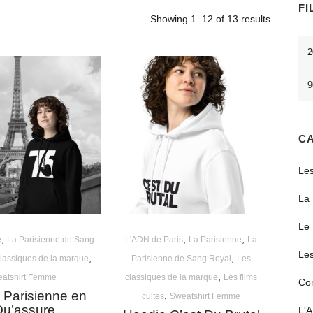
FI
Showing 1–12 of 13 results
Pri
mi
CA
Les
La 
Le 
,
,
,
e
La Parisienne de Sang
L'ADN de Paris
La Parisienne
La
Les
,
,
lassiques de la marque
Parisienne de Sang Royal
Les
,
atshirt Femme
classiques de la marque
Les films
Co
 Parisienne en
,
cultes
Sweatshirt Femme
Qu’assure…
L'A