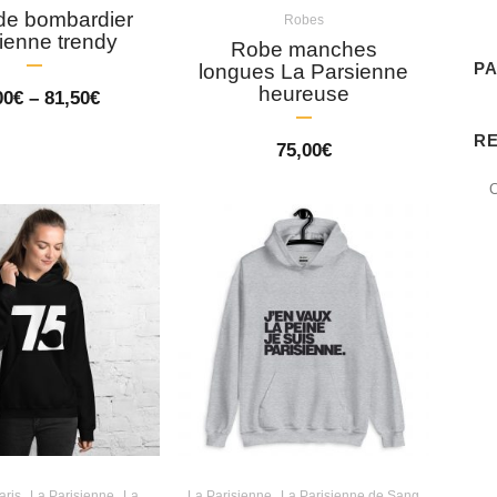
de bombardier
Robes
ienne trendy
Robe manches
PA
longues La Parsienne
heureuse
Price
00
€
–
81,50
€
range:
79,00€
R
75,00
€
through
81,50€
,
,
,
aris
La Parisienne
La
La Parisienne
La Parisienne de Sang