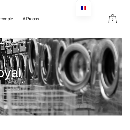
compte
A Propos
0
oyal