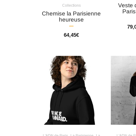
Veste 
Collections
Paris
Chemise la Parisienne
heureuse
79,
64,45
€
,
,
L'ADN de Paris
La Parisienne
La
L'ADN de P