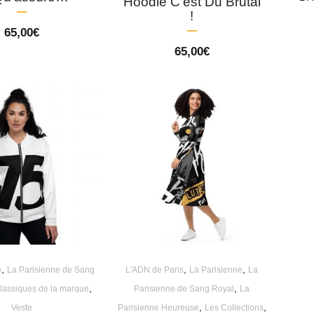
Hoodie C’est Du Brutal
!
65,00
€
65,00
€
,
,
,
e
La Parisienne de Sang
L'ADN de Paris
La Parisienne
La
,
,
lassiques de la marque
Parisienne de Sang Royal
La
,
,
Veste
Parisienne Heureuse
Les Collections