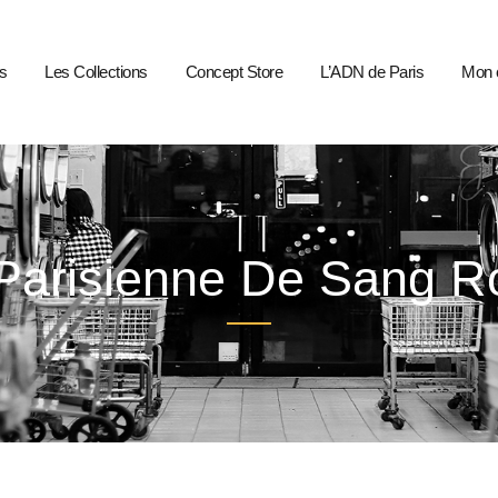
s
Les Collections
Concept Store
L’ADN de Paris
Mon 
Parisienne De Sang R