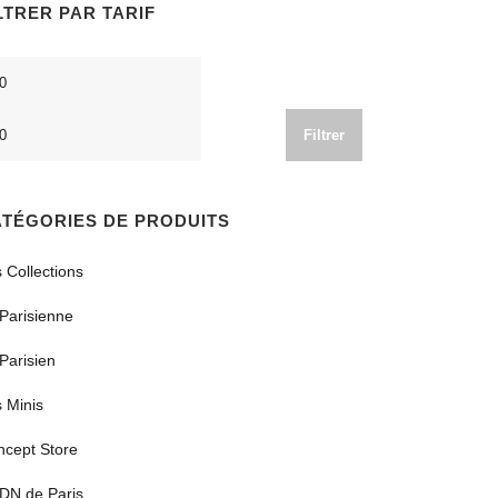
LTRER PAR TARIF
x
Prix
n
max
Filtrer
TÉGORIES DE PRODUITS
 Collections
Parisienne
Parisien
 Minis
ncept Store
DN de Paris