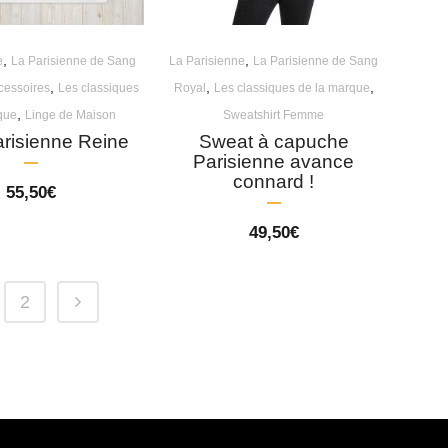
,
,
e
La Parisienne de Sang
La Parisienne
La Parisienne de Sang
,
,
,
cessoires
Les classiques
Royal
Les classiques de la marque
,
que
Linge de Maison
Sweatshirt Femme
arisienne Reine
Sweat à capuche
Parisienne avance
connard !
55,50
€
49,50
€
2