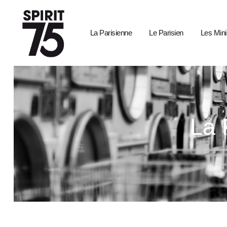
La Parisienne
Le Parisien
Les Mini
La 