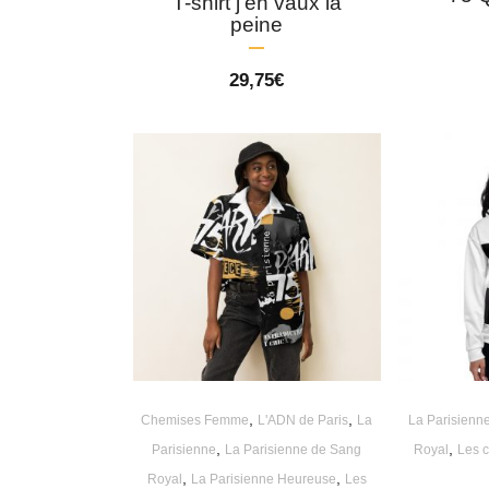
T-shirt j’en vaux la
peine
29,75
€
,
,
Chemises Femme
L'ADN de Paris
La
La Parisienn
,
,
Parisienne
La Parisienne de Sang
Royal
Les c
,
,
Royal
La Parisienne Heureuse
Les