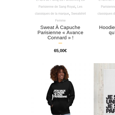
,
Parisienne de Sang Royal
Les
Parisienn
,
classiques de la marque
Sweatshirt
classiques 
Femme
Sweat À Capuche
Hoodie
Parisienne « Avance
qu
Connard » !
65,00
€