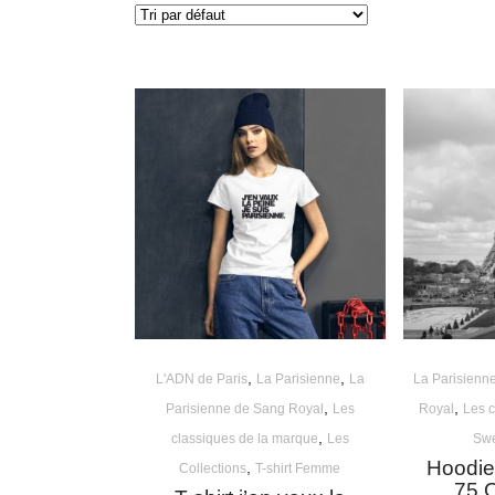
,
,
L'ADN de Paris
La Parisienne
La
La Parisienn
,
,
Parisienne de Sang Royal
Les
Royal
Les c
,
classiques de la marque
Les
Swe
Hoodie
,
Collections
T-shirt Femme
75 