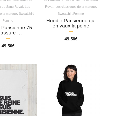
,
,
,
e de Sang Royal
Les
Royal
Les classiques de la marque
,
de la marque
Sweatshirt
Sweatshirt Femme
Hoodie Parisienne qui
Femme
en vaux la peine
 Parisienne 75
’assure …
49,50
€
49,50
€