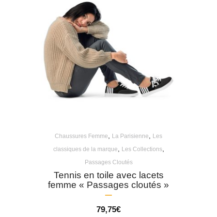
,
,
Chaussures Femme
La Parisienne
Les
,
,
classiques de la marque
Les Collections
Passages Cloutés
Tennis en toile avec lacets
femme « Passages cloutés »
79,75
€