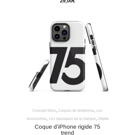
29,00
€
,
,
Concept Store
Coques de téléphone
Les
,
,
Accessoires
Les classiques de la marque
Objets
Coque d’iPhone rigide 75
trend