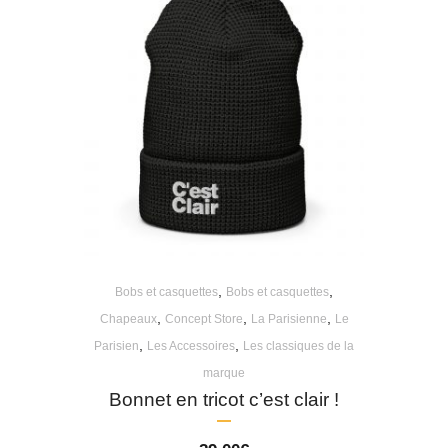
,
,
Bobs et casquettes
Bobs et casquettes
,
,
,
Chapeaux
Concept Store
La Parisienne
Le
,
,
Parisien
Les Accessoires
Les classiques de la
marque
Bonnet en tricot c’est clair !