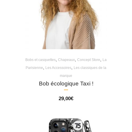
,
,
,
Bobs et casquettes
Chapeaux
Concept Store
La
,
,
Parisienne
Les Accessoires
Les classiques de la
marque
Bob écologique Taxi !
29,00
€