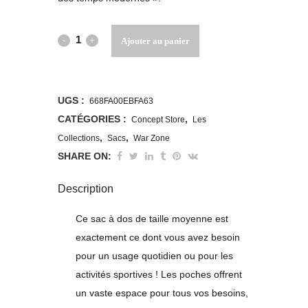
Sac
Ajouter au panier
à
dos
UGS :
668FA00EBFA63
War
CATÉGORIES :
,
Concept Store
Les
,
,
Collections
Sacs
War Zone
Zone
SHARE ON:
quantity
Description
Ce sac à dos de taille moyenne est
exactement ce dont vous avez besoin
pour un usage quotidien ou pour les
activités sportives ! Les poches offrent
un vaste espace pour tous vos besoins,