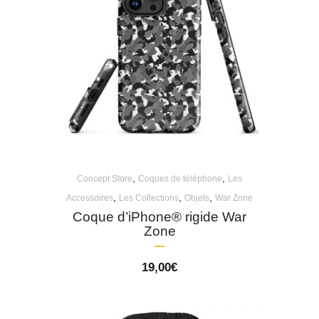
,
,
Concept Store
Coques de téléphone
Les
,
,
,
Accessoires
Les Collections
Objets
War Zone
Coque d’iPhone® rigide War
Zone
19,00
€