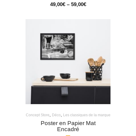
Price
49,00
€
–
59,00
€
range:
49,00€
through
59,00€
,
,
Concept Store
Déco
Les classiques de la marque
Poster en Papier Mat
Encadré