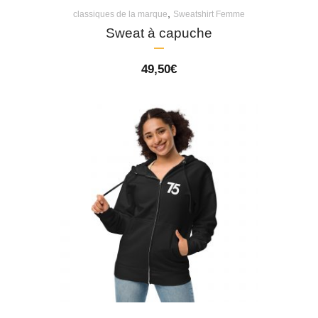
,
classiques de la marque
Sweatshirt Femme
Sweat à capuche
49,50
€