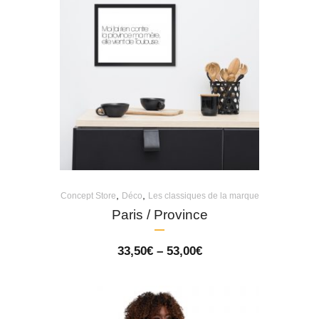
,
,
Concept Store
Déco
Les classiques de la marque
Paris / Province
Price
33,50
€
–
53,00
€
range:
33,50€
through
53,00€