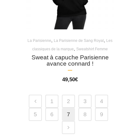
,
,
La Parisienne
La Parisienne de Sang Royal
Les
,
classiques de la marque
Sweatshirt Femme
Sweat à capuche Parisienne
avance connard !
49,50
€
1
2
3
4
5
6
7
8
9