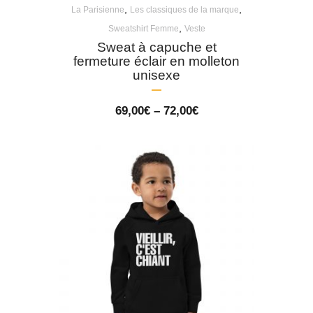
,
,
La Parisienne
Les classiques de la marque
,
Sweatshirt Femme
Veste
Sweat à capuche et
fermeture éclair en molleton
unisexe
Price
69,00
€
–
72,00
€
range:
69,00€
through
72,00€