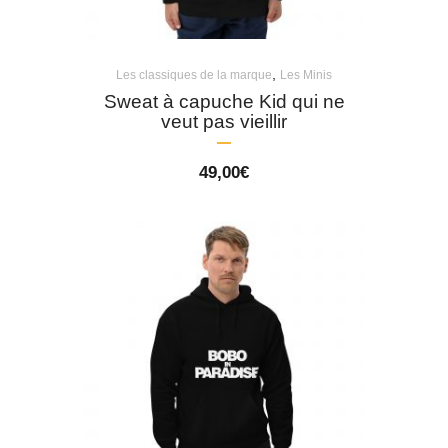
,
Les classiques de la marque
Les Minis
Sweat à capuche Kid qui ne
veut pas vieillir
49,00
€