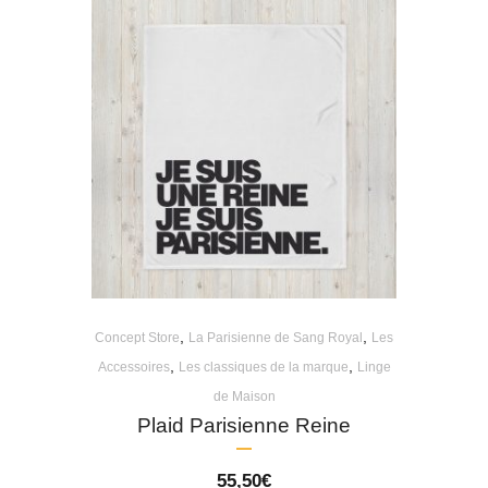
,
,
Concept Store
La Parisienne de Sang Royal
Les
,
,
Accessoires
Les classiques de la marque
Linge
de Maison
Plaid Parisienne Reine
55,50
€