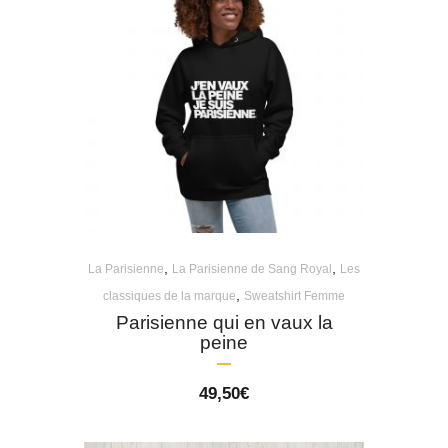
,
,
La Parisienne
La Parisienne de Sang Royal
Les
,
classiques de la marque
Sweatshirt Femme
Parisienne qui en vaux la
peine
49,50
€