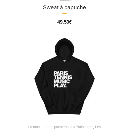
Sweat à capuche
49,50
€
,
,
La musique des parisiens
La Parisienne
Les