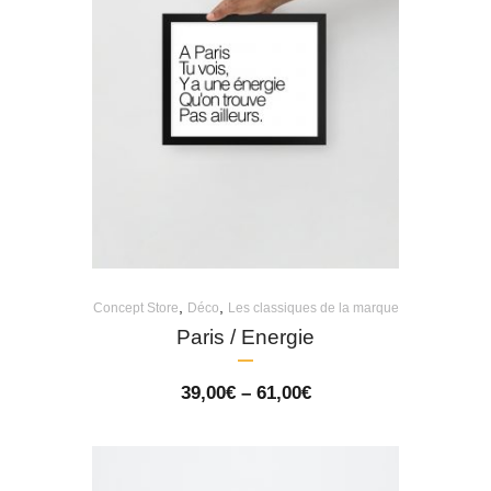
,
,
Concept Store
Déco
Les classiques de la marque
Paris / Energie
Price
39,00
€
–
61,00
€
range:
39,00€
through
61,00€