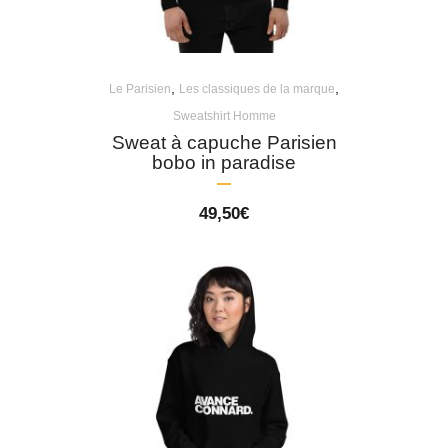
,
,
Le Parisien
Les classiques de la marque
Sweatshirt Homme
Sweat à capuche Parisien
bobo in paradise
49,50
€