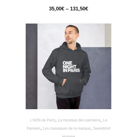
Price
35,00
€
–
131,50
€
range:
35,00€
through
131,50€
,
,
L'ADN de Paris
La musique des parisiens
Le
,
,
Parisien
Les classiques de la marque
Sweatshirt
Homme