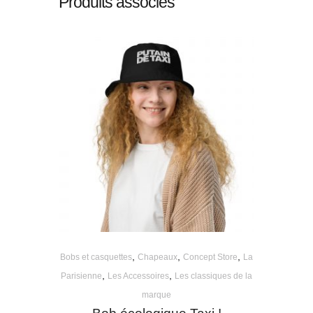
Produits associés
,
,
,
Bobs et casquettes
Chapeaux
Concept Store
La
,
,
Parisienne
Les Accessoires
Les classiques de la
marque