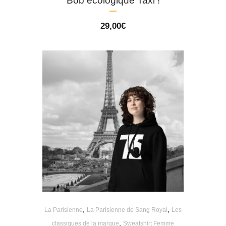
Bob écologique Taxi !
29,00
€
,
,
La Parisienne
La Parisienne de Sang Royal
Les
,
classiques de la marque
Sweatshirt Femme