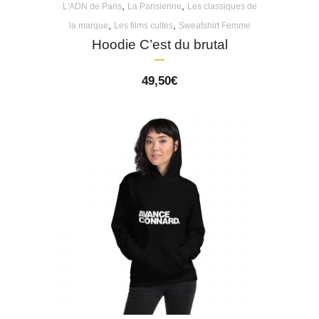
,
,
L'ADN de Paris
La Parisienne
Les classiques de
,
,
la marque
Les films cultes
Sweatshirt Femme
Hoodie C’est du brutal
49,50
€