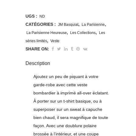
De
Bombardier
UGS :
ND
Parisienne
CATÉGORIES :
,
,
JM Basquiat
La Parisienne
,
,
La Parisienne Heureuse
Les Collections
Les
Basquiat
,
séries limités
Veste
quantity
SHARE ON:
Description
Ajoutez un peu de piquant à votre
garde-robe avec cette veste
bombardier à imprimé all-over éclatant.
À porter sur un t-shirt basique, ou à
superposer sur un sweat à capuche
bien chaud, il sera magnifique de toute
façon. Avec une doublure polaire
brossée à l’intérieur, et une coupe