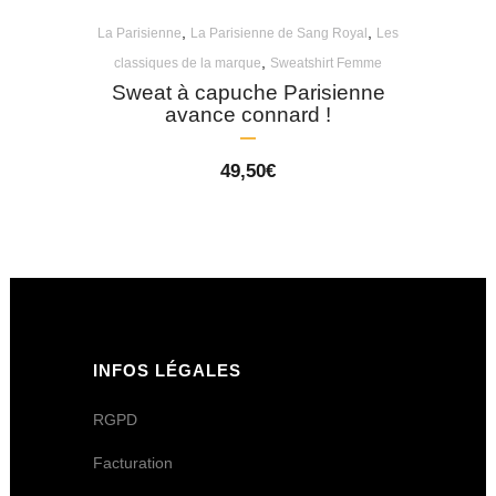
,
,
La Parisienne
La Parisienne de Sang Royal
Les
,
classiques de la marque
Sweatshirt Femme
Sweat à capuche Parisienne
avance connard !
49,50
€
INFOS LÉGALES
RGPD
Facturation