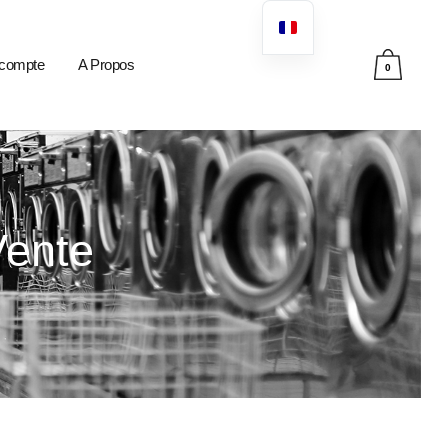
compte
A Propos
0
Vente