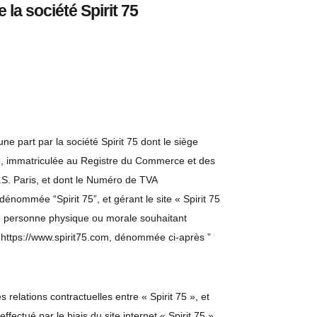
la société Spirit 75
e part par la société Spirit 75 dont le siège
05, immatriculée au Registre du Commerce et des
S. Paris, et dont le Numéro de TVA
ommée “Spirit 75”, et gérant le site « Spirit 75
ute personne physique ou morale souhaitant
 » https://www.spirit75.com, dénommée ci-après ”
s relations contractuelles entre « Spirit 75 », et
ffectué par le biais du site internet « Spirit 75 »