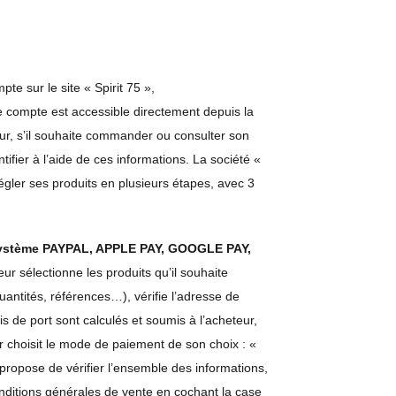
e sur le site « Spirit 75 »,
e compte est accessible directement depuis la
eur, s’il souhaite commander ou consulter son
ifier à l’aide de ces informations. La société «
égler ses produits en plusieurs étapes, avec 3
e système PAYPAL, APPLE PAY, GOOGLE PAY,
eur sélectionne les produits qu’il souhaite
antités, références…), vérifie l’adresse de
is de port sont calculés et soumis à l’acheteur,
ur choisit le mode de paiement de son choix : «
 propose de vérifier l’ensemble des informations,
nditions générales de vente en cochant la case