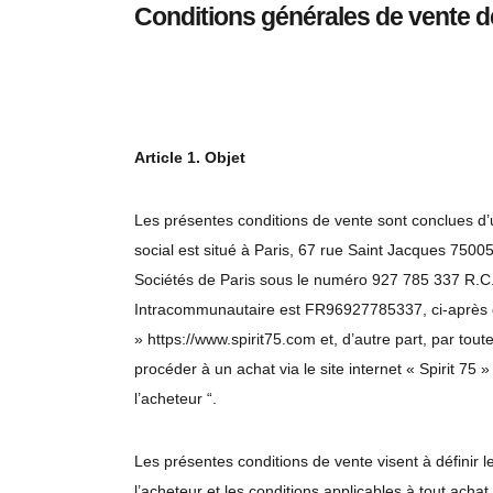
Conditions générales de vente de 
Article 1. Objet
Les présentes conditions de vente sont conclues d’un
social est situé à Paris, 67 rue Saint Jacques 750
Sociétés de Paris sous le numéro 927 785 337 R.C.
Intracommunautaire est FR96927785337, ci-après dén
» https://www.spirit75.com et, d’autre part, par to
procéder à un achat via le site internet « Spirit 75
l’acheteur “.
Les présentes conditions de vente visent à définir le
l’acheteur et les conditions applicables à tout achat e