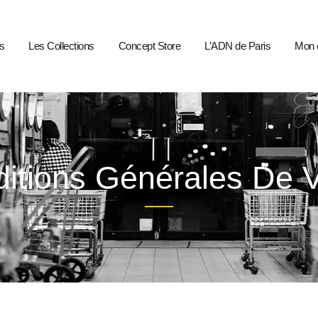
s
Les Collections
Concept Store
L’ADN de Paris
Mon 
itions Générales De 