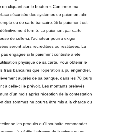
e en cliquant sur le bouton « Confirmer ma
terface sécurisée des systèmes de paiement afin
compte ou de carte bancaire. Si le paiement est
 définitivement formé. Le paiement par carte
leuse de celle-ci, l’acheteur pourra exiger
ées seront alors recréditées ou restituées. La
st pas engagée si le paiement contesté a été
tilisation physique de sa carte. Pour obtenir le
 frais bancaires que l’opération a pu engendrer,
 prélèvement auprès de sa banque, dans les 70 jours
iant à celle-ci le prévoit. Les montants prélevés
um d’un mois après réception de la contestation
ution des sommes ne pourra être mis à la charge du
lectionne les produits qu’il souhaite commander
érences…), vérifie l’adresse de livraison ou en