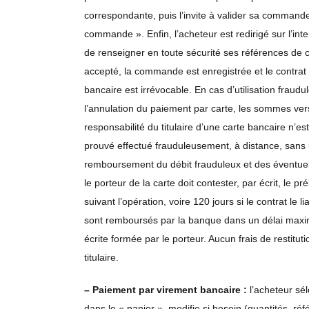
correspondante, puis l’invite à valider sa command
commande ». Enfin, l’acheteur est redirigé sur l’in
de renseigner en toute sécurité ses références de 
accepté, la commande est enregistrée et le contrat
bancaire est irrévocable. En cas d’utilisation fraudu
l’annulation du paiement par carte, les sommes vers
responsabilité du titulaire d’une carte bancaire n’e
prouvé effectué frauduleusement, à distance, sans u
remboursement du débit frauduleux et des éventuels
le porteur de la carte doit contester, par écrit, le
suivant l’opération, voire 120 jours si le contrat le l
sont remboursés par la banque dans un délai maxim
écrite formée par le porteur. Aucun frais de restit
titulaire.
– Paiement par virement bancaire :
l’acheteur sé
dans le « panier », modifie si besoin (quantités, réf