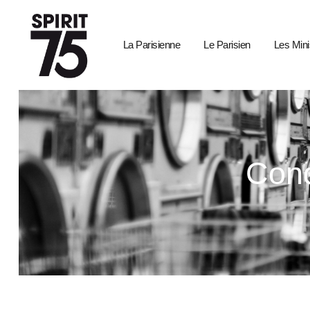
La Parisienne
Le Parisien
Les Mini
Cond