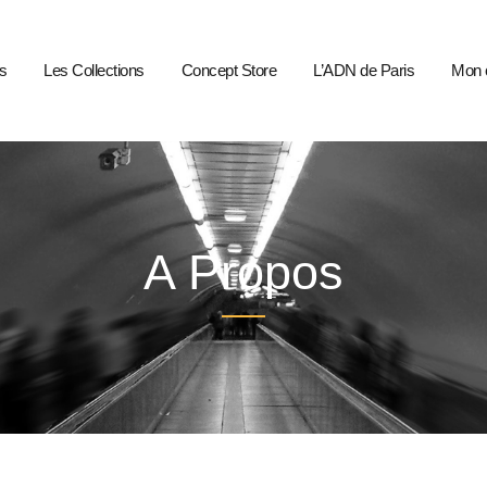
s
Les Collections
Concept Store
L’ADN de Paris
Mon 
A Propos