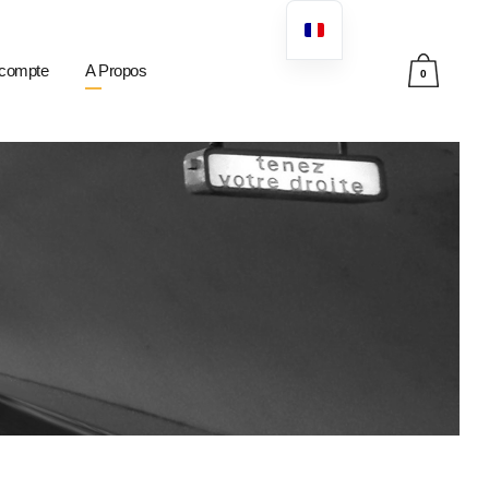
compte
A Propos
0