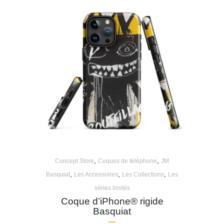
,
,
Concept Store
Coques de téléphone
JM
,
,
,
Basquiat
Les Accessoires
Les Collections
Les
séries limités
Coque d’iPhone® rigide
Basquiat