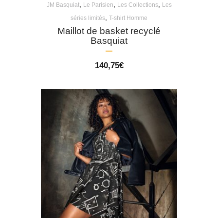
,
,
,
JM Basquiat
Le Parisien
Les Collections
Les
,
séries limités
T-shirt Homme
Maillot de basket recyclé
Basquiat
140,75
€