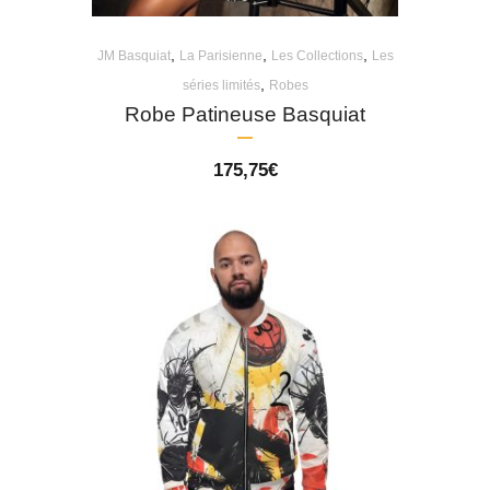
,
,
,
JM Basquiat
La Parisienne
Les Collections
Les
,
séries limités
Robes
Robe Patineuse Basquiat
175,75
€