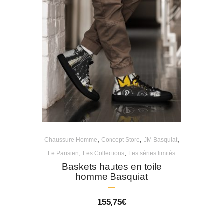
,
,
,
Chaussure Homme
Concept Store
JM Basquiat
,
,
Le Parisien
Les Collections
Les séries limités
Baskets hautes en toile
homme Basquiat
155,75
€