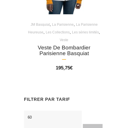
,
,
JM Basquiat
La Parisienne
La Parisienne
,
,
,
Heureuse
Les Collections
Les séries limités
Veste
Veste De Bombardier
Parisienne Basquiat
195,75
€
FILTRER PAR TARIF
Prix
Prix
min
max