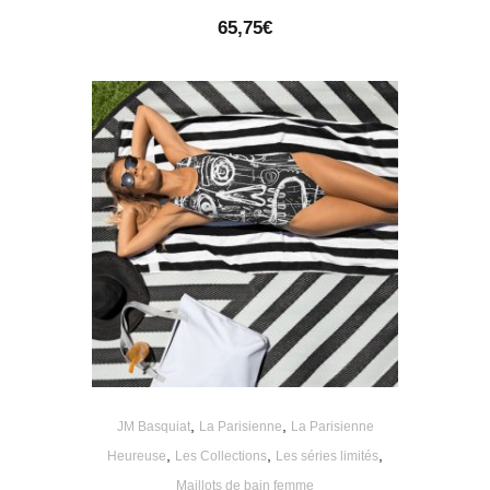
65,75
€
,
,
JM Basquiat
La Parisienne
La Parisienne
,
,
,
Heureuse
Les Collections
Les séries limités
Maillots de bain femme