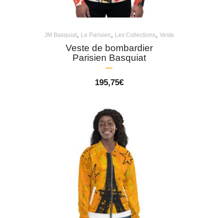
,
,
,
JM Basquiat
Le Parisien
Les Collections
Veste
Veste de bombardier
Parisien Basquiat
195,75
€