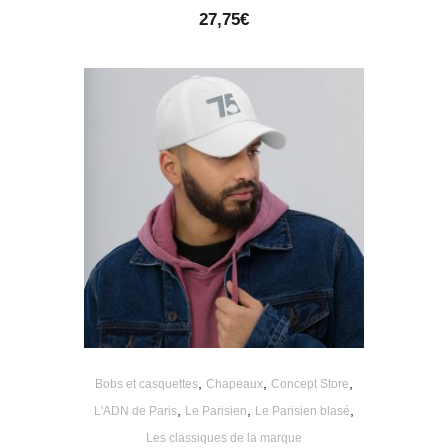
27,75
€
,
,
,
Bobs et casquettes
Chapeaux
Concept Store
,
,
,
L'ADN de Paris
Le Parisien
Le Parisien blasé
Les classiques de la marque