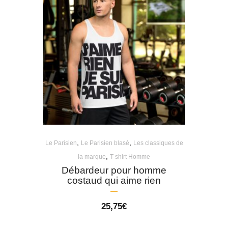
,
,
Le Parisien
Le Parisien blasé
Les classiques de
,
la marque
T-shirt Homme
Débardeur pour homme
costaud qui aime rien
25,75
€