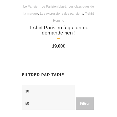
,
,
Le Parisien
Le Parisien blasé
Les classiques de
,
,
la marque
Les expressions des parisiens
T-shirt
Homme
T-shirt Parisien à qui on ne
demande rien !
19,00
€
FILTRER PAR TARIF
Prix
Prix
min
max
Filtrer