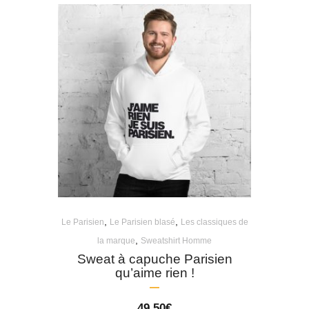
,
,
Le Parisien
Le Parisien blasé
Les classiques de
,
la marque
Sweatshirt Homme
Sweat à capuche Parisien
qu’aime rien !
49,50
€