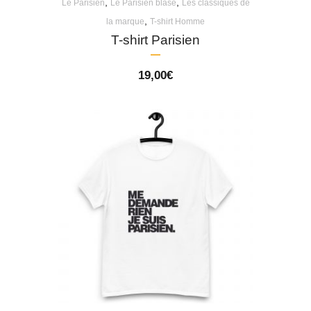
,
,
Le Parisien
Le Parisien blasé
Les classiques de
,
la marque
T-shirt Homme
T-shirt Parisien
19,00
€