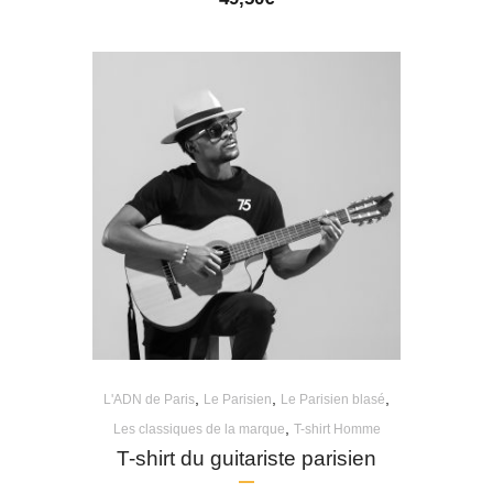
,
,
,
L'ADN de Paris
Le Parisien
Le Parisien blasé
,
Les classiques de la marque
T-shirt Homme
T-shirt du guitariste parisien