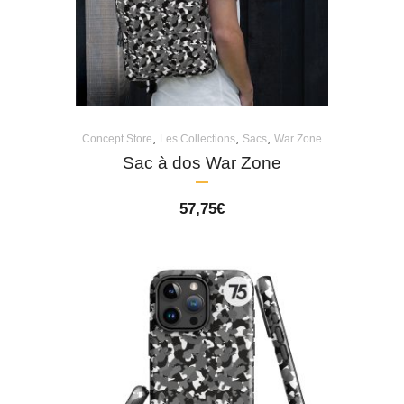
,
,
,
Concept Store
Les Collections
Sacs
War Zone
Sac à dos War Zone
57,75
€