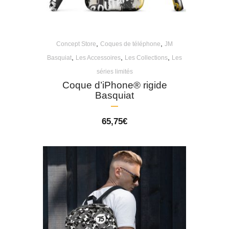
,
,
Concept Store
Coques de téléphone
JM
,
,
,
Basquiat
Les Accessoires
Les Collections
Les
séries limités
Coque d’iPhone® rigide
Basquiat
65,75
€