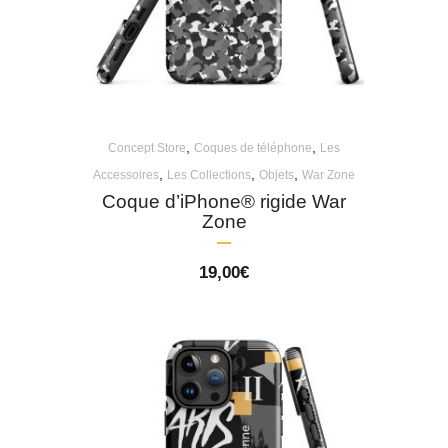
,
,
Concept Store
Coques de téléphone
Les
,
,
,
Accessoires
Les Collections
Objets
War Zone
Coque d’iPhone® rigide War
Zone
19,00
€