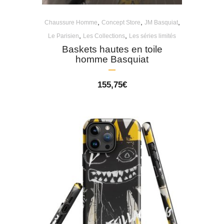
,
,
,
Chaussure Homme
Concept Store
JM Basquiat
,
,
Le Parisien
Les Collections
Les séries limités
Baskets hautes en toile
homme Basquiat
155,75
€