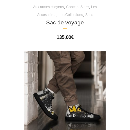
,
,
Aux armes citoyens
Concept Store
Les
,
,
Accessoires
Les Collections
Sacs
Sac de voyage
135,00
€