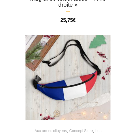
droite »
25,75
€
,
,
Aux armes citoyens
Concept Store
Les