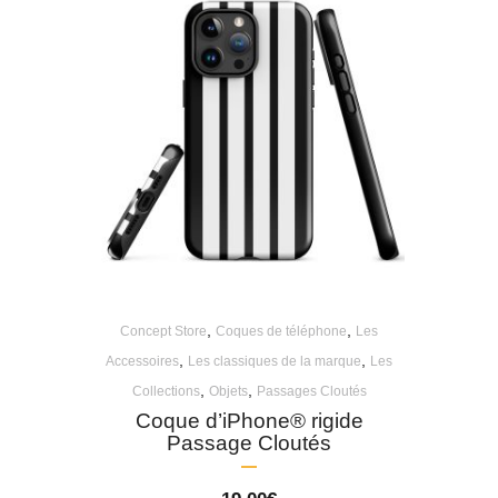
,
,
Concept Store
Coques de téléphone
Les
,
,
Accessoires
Les classiques de la marque
Les
,
,
Collections
Objets
Passages Cloutés
Coque d’iPhone® rigide
Passage Cloutés