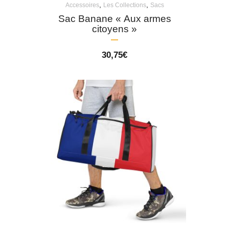
,
,
Accessoires
Les Collections
Sacs
Sac Banane « Aux armes
citoyens »
30,75
€