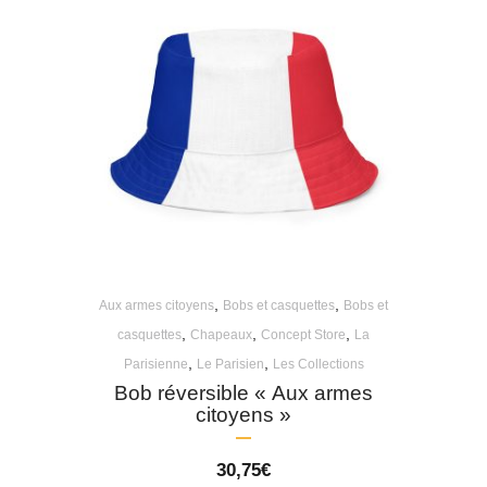
,
,
Aux armes citoyens
Bobs et casquettes
Bobs et
,
,
,
casquettes
Chapeaux
Concept Store
La
,
,
Parisienne
Le Parisien
Les Collections
Bob réversible « Aux armes
citoyens »
30,75
€