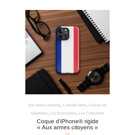
,
,
Aux armes citoyens
Concept Store
Coques de
,
,
téléphone
Les Accessoires
Les Collections
Coque d’iPhone® rigide
« Aux armes citoyens »