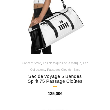
,
,
Concept Store
Les classiques de la marque
Les
,
,
Collections
Passages Cloutés
Sacs
Sac de voyage 5 Bandes
Spirit 75 Passage Cloûtés
135,00
€