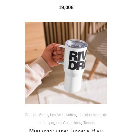
19,00
€
,
,
Concept Store
Les Accessoires
Les classiques de
,
,
la marque
Les Collections
Tasses
Mug avec anse, tasse « Rive