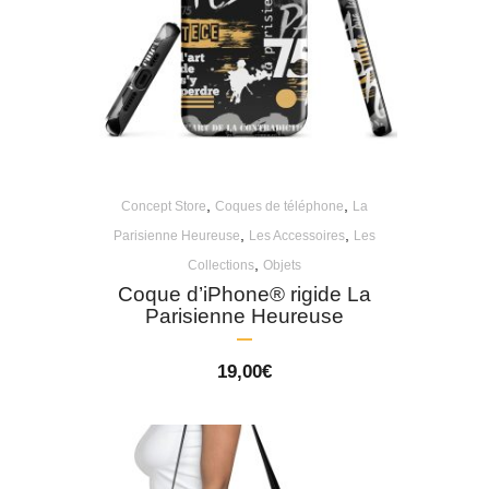
,
,
Concept Store
Coques de téléphone
La
,
,
Parisienne Heureuse
Les Accessoires
Les
,
Collections
Objets
Coque d’iPhone® rigide La
Parisienne Heureuse
19,00
€