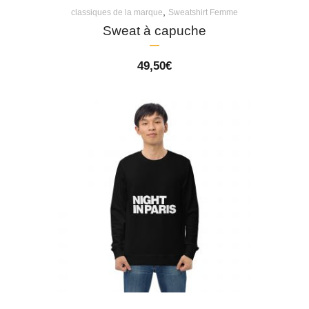
,
classiques de la marque
Sweatshirt Femme
Sweat à capuche
49,50
€