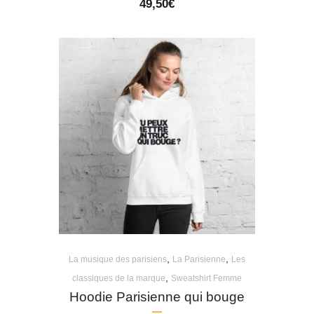
49,50
€
,
,
La musique des parisiens
La Parisienne
Les
,
classiques de la marque
Sweatshirt Femme
Hoodie Parisienne qui bouge