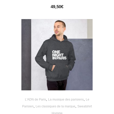
49,50
€
,
,
L'ADN de Paris
La musique des parisiens
Le
,
,
Parisien
Les classiques de la marque
Sweatshirt
Homme