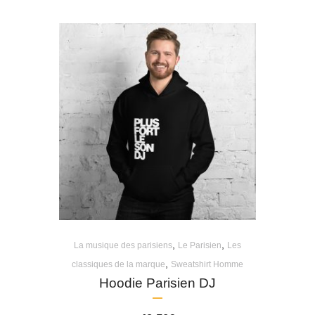
,
,
La musique des parisiens
Le Parisien
Les
,
classiques de la marque
Sweatshirt Homme
Hoodie Parisien DJ