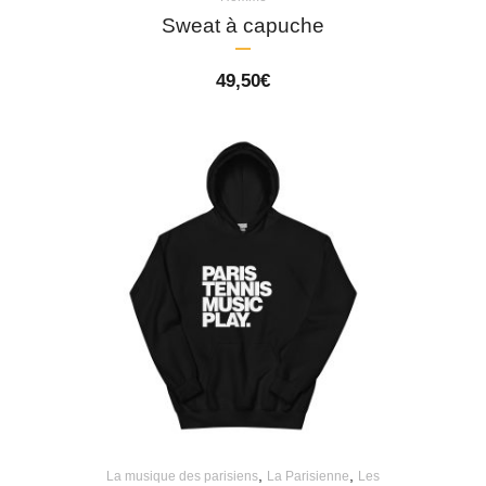
Sweat à capuche
49,50
€
,
,
La musique des parisiens
La Parisienne
Les