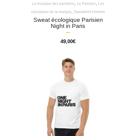
,
,
La musique des parisiens
Le Parisien
Les
,
classiques de la marque
Sweatshirt Homme
Sweat écologique Parisien
Night in Paris
49,00
€