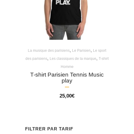
,
,
La musique des parisiens
Le Parisien
Le sport
,
,
des parisiens
Les classiques de la marque
T-shirt
Homme
T-shirt Parisien Tennis Music
play
25,00
€
FILTRER PAR TARIF