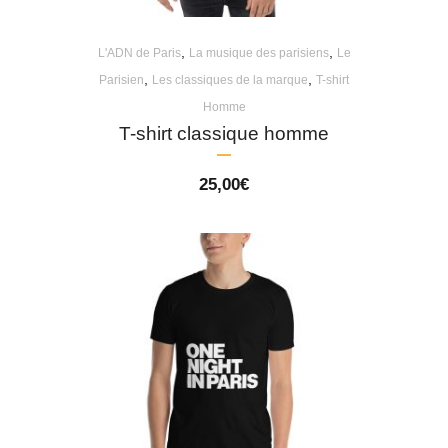
,
,
L'ADN de Paris
La musique des parisiens
Le
,
,
Parisien
Les classiques de la marque
T-shirt
Homme
T-shirt classique homme
25,00
€