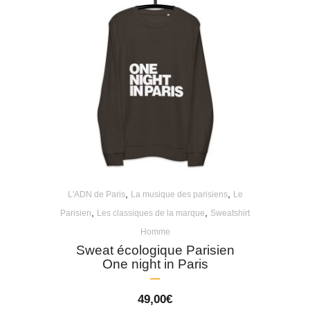
,
,
L'ADN de Paris
La musique des parisiens
Le
,
,
Parisien
Les classiques de la marque
Sweatshirt
Homme
Sweat écologique Parisien
One night in Paris
49,00
€