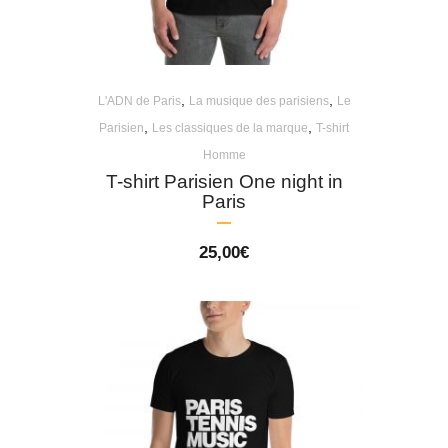
,
,
L'ADN de Paris
La musique des parisiens
Le
,
,
Parisien
Les classiques de la marque
T-shirt
Homme
T-shirt Parisien One night in
Paris
25,00
€