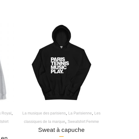
,
,
,
g Royal
La musique des parisiens
La Parisienne
Les
,
shirt
classiques de la marque
Sweatshirt Femme
Sweat à capuche
 en