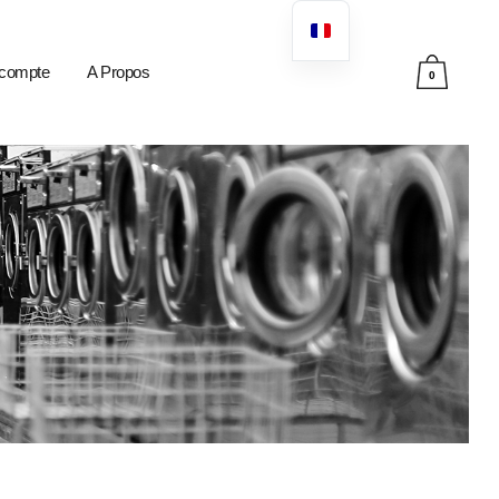
compte
A Propos
0