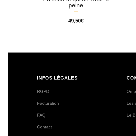
peine
49,50
€
INFOS LÉGALES
CO
RGPD
On p
Facturation
Les 
FAQ
Le B
Contact