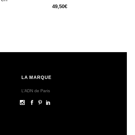
49,50
€
LA MARQUE
L’ADN de Paris