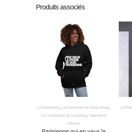
Produits associés
,
,
La Parisienne
La Parisienne de Sang Royal
La Par
,
Les classiques de la marque
Sweatshirt
Femme
Parisienne qui en vaux la