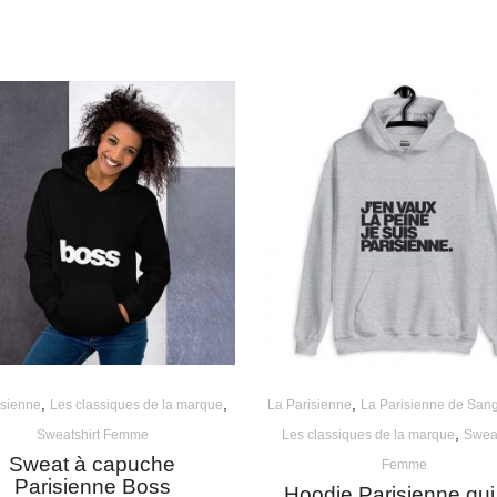
,
,
,
isienne
Les classiques de la marque
La Parisienne
La Parisienne de San
,
Sweatshirt Femme
Les classiques de la marque
Sweat
Sweat à capuche
Femme
Parisienne Boss
Hoodie Parisienne qui