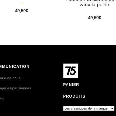
vaux la peine
49,50
€
49,50
€
MMUNICATION
arle de nous
PANIER
égéries parisiennes
PRODUITS
log