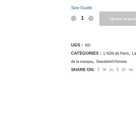
Size Guide
Sweat
Ajouter au pani
À
Capuche
UGS :
ND
Parisienne
CATÉGORIES :
,
L'ADN de Paris
La
,
de la marque
Sweatshirt Femme
"Avance
SHARE ON:
Connard"
!
quantity