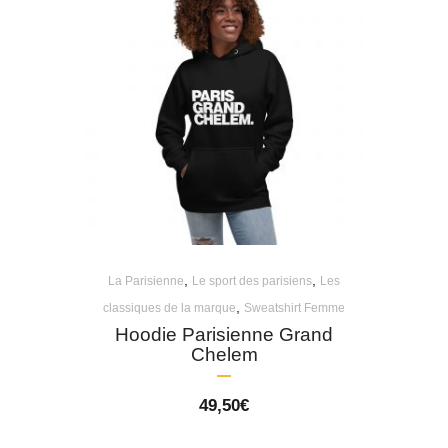
,
,
La Parisienne
Le sport des parisiens
Les
,
classiques de la marque
Sweatshirt Femme
Hoodie Parisienne Grand
Chelem
49,50
€