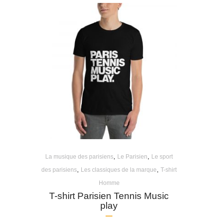
,
,
La musique des parisiens
Le Parisien
Le sport
,
,
des parisiens
Les classiques de la marque
T-shirt
Homme
T-shirt Parisien Tennis Music
play