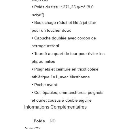
• Poids du tissu : 271,25 g/m² (8.0
oz/yd²)
• Boulochage réduit et filé à jet d’air
pour un toucher doux
• Capuche doublée avec cordon de
serrage assorti
• Tourné au quart de tour pour éviter les
plis au milieu
• Poignets et ceinture en tricot côtelé
athlétique 1×1, avec élasthanne
• Poche avant
• Col, épaules, emmanchures, poignets
et ourlet cousus à double aiguille
Informations Complémentaires
Poids
ND
Avis (0)