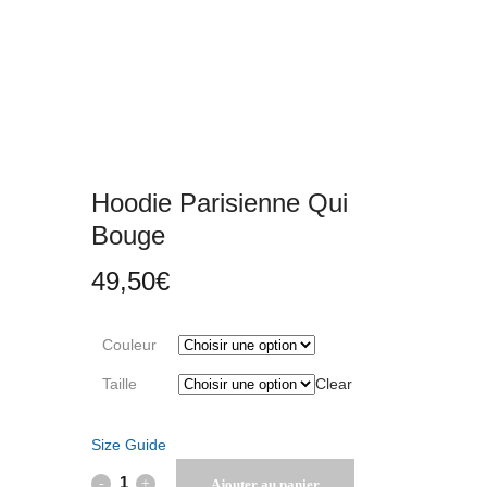
Hoodie Parisienne Qui
Bouge
49,50
€
Couleur
Taille
Clear
Size Guide
Hoodie
Ajouter au panier