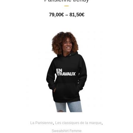
Price
79,00
€
–
81,50
€
range:
79,00€
through
81,50€
,
,
La Parisienne
Les classiques de la marque
Sweatshirt Femme