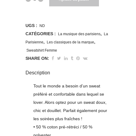
Parisienne
qui
UGS :
ND
bouge
CATÉGORIES :
,
La musique des parisiens
La
,
,
Parisienne
Les classiques de la marque
quantity
Sweatshirt Femme
SHARE ON:
Description
Tout le monde a besoin d’un sweat
préféré et confortable dans lequel se
lover. Alors optez pour un sweat doux,
chic et douillet. Parfait également pour
les soirées plus fraîches !
• 50 % coton pré-rétréci / 50 %
polyester