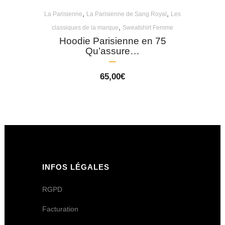
,
,
La Parisienne
La Parisienne de Sang Royal
Les
,
classiques de la marque
Sweatshirt Femme
Hoodie Parisienne en 75
Qu’assure…
65,00
€
INFOS LÉGALES
RGPD
Facturation