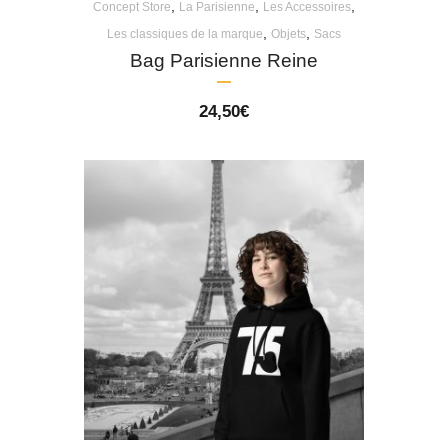
,
,
,
Concept Store
La Parisienne
Les Accessoires
,
,
Les classiques de la marque
Objets
Sacs
Bag Parisienne Reine
24,50
€