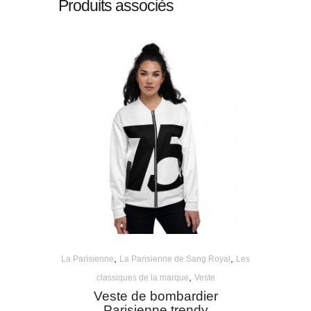
Produits associés
,
,
La Parisienne
La Parisienne de Sang Royal
Les
,
classiques de la marque
Veste
Veste de bombardier
Parisienne trendy