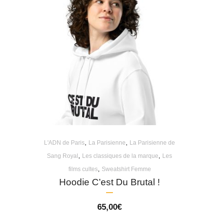
,
,
L'ADN de Paris
La Parisienne
La Parisienne de
,
,
Sang Royal
Les classiques de la marque
Les
,
films cultes
Sweatshirt Femme
Hoodie C’est Du Brutal !
65,00
€