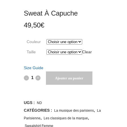
Sweat À Capuche
49,50
€
Couleur
Taille
Clear
Size Guide
Sweat
Ajouter au panier
à
capuche
UGS :
ND
quantity
CATÉGORIES :
,
La musique des parisiens
La
,
,
Parisienne
Les classiques de la marque
Sweatshirt Femme