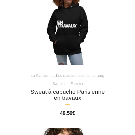
,
,
La Parisienne
Les classiques de la marque
Sweatshirt Femme
Sweat à capuche Parisienne
en travaux
49,50
€