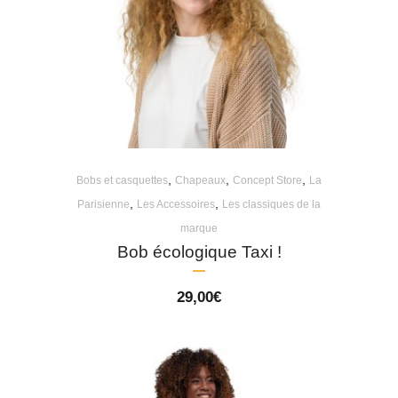
,
,
,
Bobs et casquettes
Chapeaux
Concept Store
La
,
,
Parisienne
Les Accessoires
Les classiques de la
marque
Bob écologique Taxi !
29,00
€