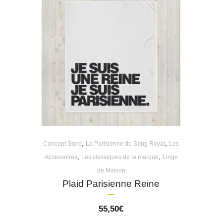
,
,
Concept Store
La Parisienne de Sang Royal
Les
,
,
Accessoires
Les classiques de la marque
Linge
de Maison
Plaid Parisienne Reine
55,50
€