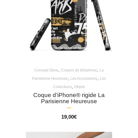
,
,
Concept Store
Coques de téléphone
La
,
,
Parisienne Heureuse
Les Accessoires
Les
,
Collections
Objets
Coque d’iPhone® rigide La
Parisienne Heureuse
19,00
€