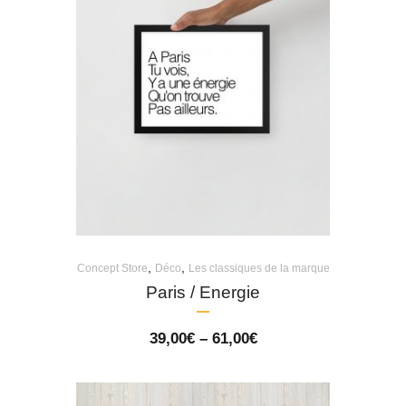
,
,
Concept Store
Déco
Les classiques de la marque
Paris / Energie
Price
39,00
€
–
61,00
€
range:
39,00€
through
61,00€