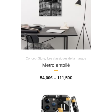
,
Concept Store
Les classiques de la marque
Metro entoilé
Price
54,00
€
–
111,50
€
range:
54,00€
through
111,50€