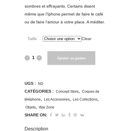
sombres et effrayants. Certains disent
même que l’Iphone permet de faire le café
ou de faire l’amour à votre place. A méditer.
Taille
Clear
Coque
Ajouter au panier
d'iPhone®
rigide
UGS :
ND
War
CATÉGORIES :
,
Concept Store
Coques de
,
,
,
téléphone
Les Accessoires
Les Collections
Zone
,
Objets
War Zone
quantity
SHARE ON:
Description