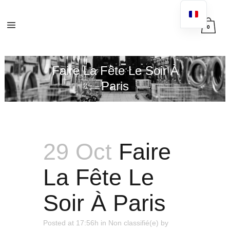
0
Faire La Fête Le Soir À
Paris
29 Oct
Faire
La Fête Le
Soir À Paris
Posted at 17:56h
in
Non classifié(e)
by