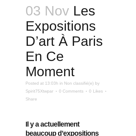
03 Nov
Les
Expositions
D’art À Paris
En Ce
Moment
Posted at 13:03h
in
Non classifié(e)
by
Spirit75Xtwpar
0 Comments
0
Likes
Share
Il y a actuellement
beaucoup d’expositions