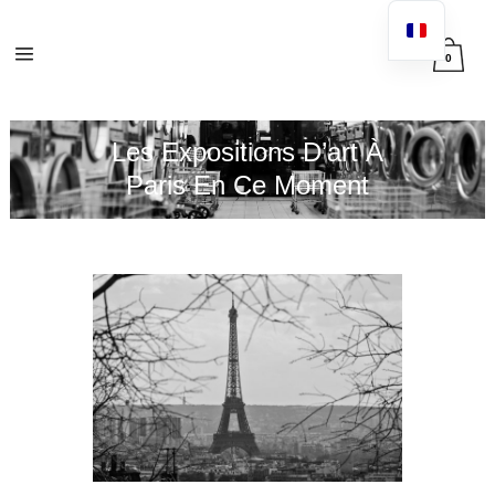
0
Les Expositions D’art À
Paris En Ce Moment