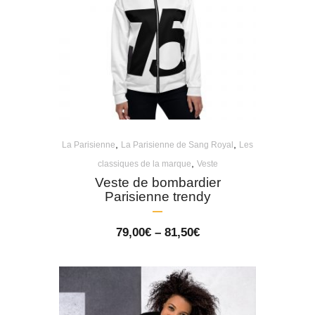
,
,
La Parisienne
La Parisienne de Sang Royal
Les
,
classiques de la marque
Veste
Veste de bombardier
Parisienne trendy
Price
79,00
€
–
81,50
€
range:
79,00€
through
81,50€