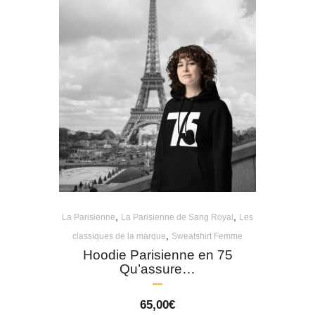
,
,
La Parisienne
La Parisienne de Sang Royal
Les
,
classiques de la marque
Sweatshirt Femme
Hoodie Parisienne en 75
Qu’assure…
65,00
€