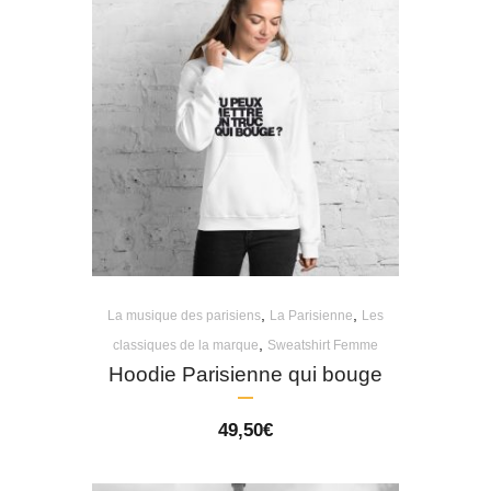
,
,
La musique des parisiens
La Parisienne
Les
,
classiques de la marque
Sweatshirt Femme
Hoodie Parisienne qui bouge
49,50
€