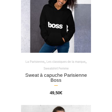
,
,
La Parisienne
Les classiques de la marque
Sweatshirt Femme
Sweat à capuche Parisienne
Boss
49,50
€