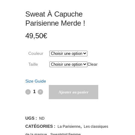
Sweat À Capuche
Parisienne Merde !
49,50
€
Couleur
Taille
Clear
Size Guide
Sweat
Ajouter au panier
à
capuche
UGS :
ND
Parisienne
CATÉGORIES :
,
La Parisienne
Les classiques
,
de la marque
Sweatshirt Femme