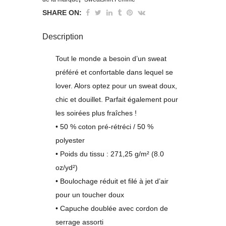
merde
SHARE ON:
!
Description
quantity
Tout le monde a besoin d’un sweat
préféré et confortable dans lequel se
lover. Alors optez pour un sweat doux,
chic et douillet. Parfait également pour
les soirées plus fraîches !
• 50 % coton pré-rétréci / 50 %
polyester
• Poids du tissu : 271,25 g/m² (8.0
oz/yd²)
• Boulochage réduit et filé à jet d’air
pour un toucher doux
• Capuche doublée avec cordon de
serrage assorti