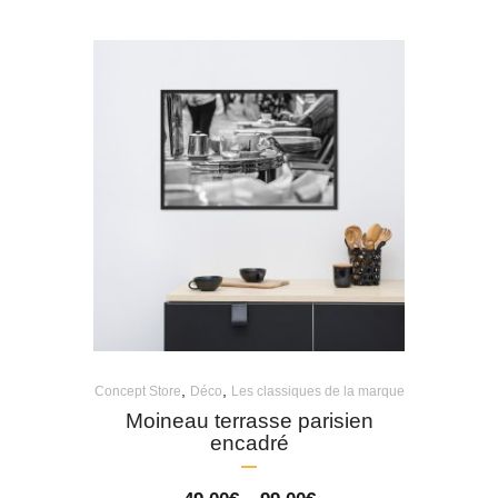
range:
54,00€
through
111,50€
,
,
Concept Store
Déco
Les classiques de la marque
Moineau terrasse parisien
encadré