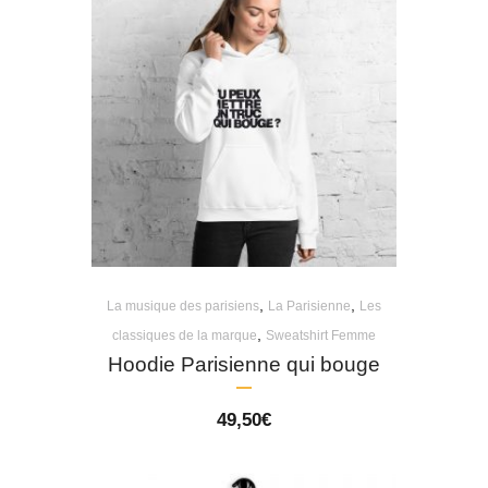
,
,
La musique des parisiens
La Parisienne
Les
,
classiques de la marque
Sweatshirt Femme
Hoodie Parisienne qui bouge
49,50
€