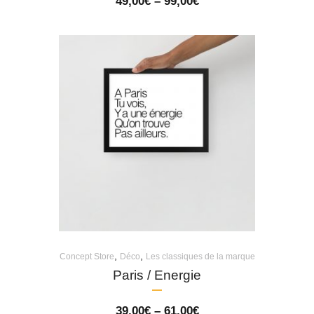
Price
49,00
€
–
99,00
€
range:
49,00€
through
99,00€
,
,
Concept Store
Déco
Les classiques de la marque
Paris / Energie
Price
39,00
€
–
61,00
€