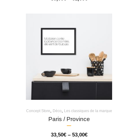
range:
39,00€
through
61,00€
,
,
Concept Store
Déco
Les classiques de la marque
Paris / Province
Price
33,50
€
–
53,00
€