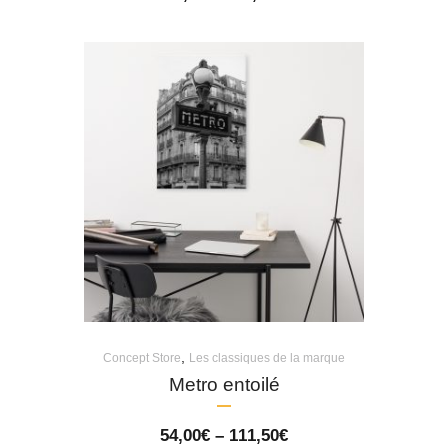
range:
62,50€
through
90,00€
,
Concept Store
Les classiques de la marque
Metro entoilé
Price
54,00
€
–
111,50
€