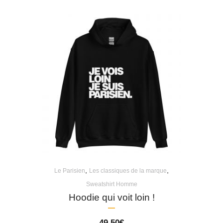
,
,
Le Parisien
Les classiques de la marque
Sweatshirt Homme
Hoodie qui voit loin !
49,50
€