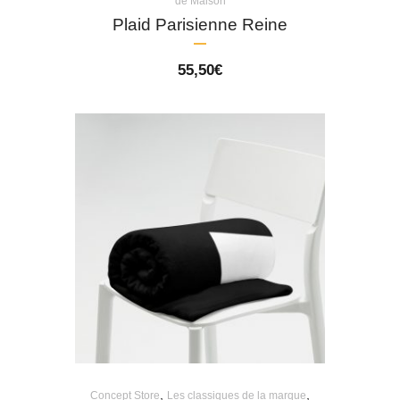
de Maison
Plaid Parisienne Reine
55,50
€
,
,
Concept Store
Les classiques de la marque