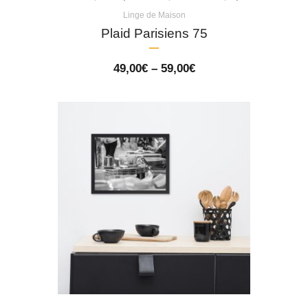
Linge de Maison
Plaid Parisiens 75
Price
49,00
€
–
59,00
€
range:
49,00€
through
59,00€