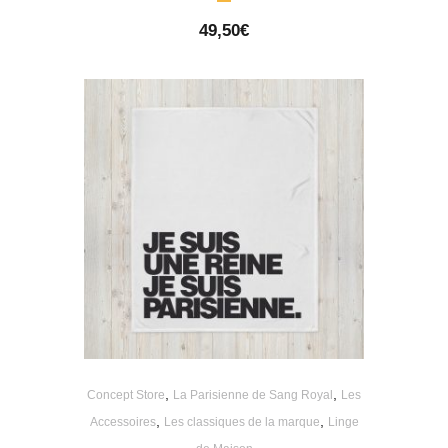
49,50
€
,
,
Concept Store
La Parisienne de Sang Royal
Les
,
,
Accessoires
Les classiques de la marque
Linge