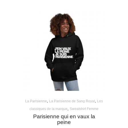
range:
33,50€
through
53,00€
,
,
La Parisienne
La Parisienne de Sang Royal
Les
,
classiques de la marque
Sweatshirt Femme
Parisienne qui en vaux la
peine