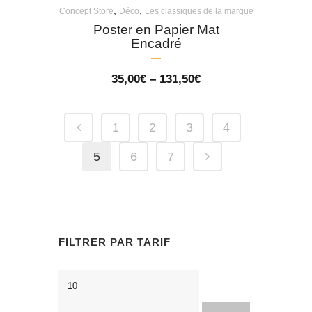
,
,
Concept Store
Déco
Les classiques de la marque
Poster en Papier Mat
Encadré
Price
35,00
€
–
131,50
€
range:
35,00€
through
131,50€
1
2
3
4
5
6
7
FILTRER PAR TARIF
Prix
Prix
min
max