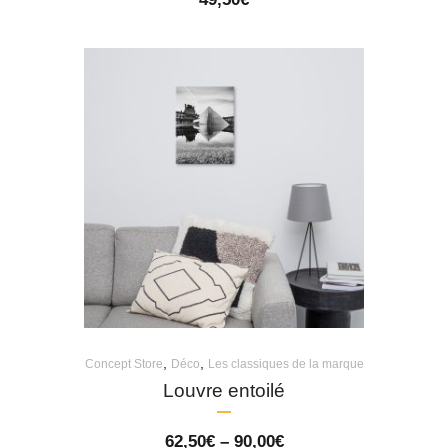
,
,
Concept Store
Déco
Les classiques de la marque
Louvre entoilé
Price
62,50
€
–
90,00
€