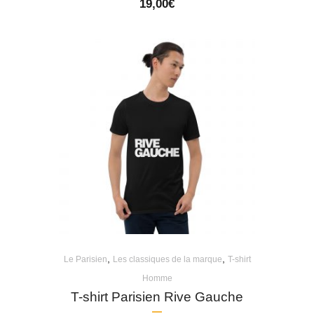
19,00
€
,
,
Le Parisien
Les classiques de la marque
T-shirt
Homme
T-shirt Parisien Rive Gauche