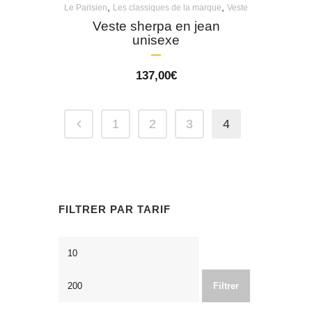
,
,
Le Parisien
Les classiques de la marque
Veste
Veste sherpa en jean
unisexe
137,00
€
1
2
3
4
FILTRER PAR TARIF
Prix
Prix
min
max
Filtrer