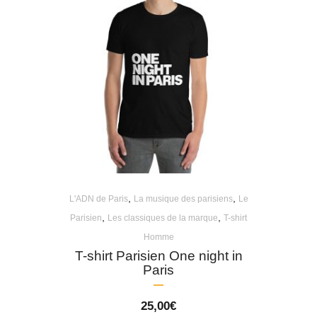
,
,
L'ADN de Paris
La musique des parisiens
Le
,
,
Parisien
Les classiques de la marque
T-shirt
Homme
T-shirt Parisien One night in
Paris
25,00
€