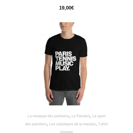
19,00
€
,
,
La musique des parisiens
Le Parisien
Le sport
,
,
des parisiens
Les classiques de la marque
T-shirt
Homme