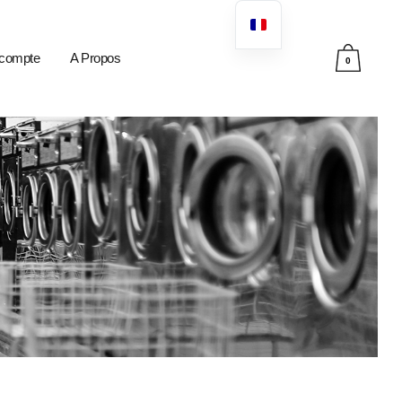
compte
A Propos
0