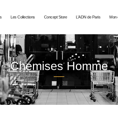
s
Les Collections
Concept Store
L’ADN de Paris
Mon 
Chemises Homme