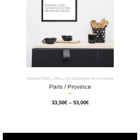
,
,
Concept Store
Déco
Les classiques de la marque
Paris / Province
Price
33,50
€
–
53,00
€
range:
33,50€
through
53,00€