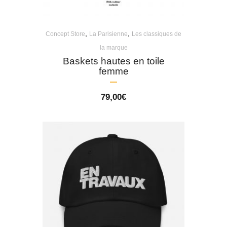
,
,
Concept Store
La Parisienne
Les classiques de
la marque
Baskets hautes en toile
femme
79,00
€