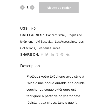
Coque
Ajouter au panier
d'iPhone®
rigide
UGS :
ND
Basquiat
CATÉGORIES :
,
Concept Store
Coques de
,
,
,
téléphone
JM Basquiat
Les Accessoires
Les
quantity
,
Collections
Les séries limités
SHARE ON:
Description
Protégez votre téléphone avec style à
l’aide d’une coque durable et à double
couche. La coque extérieure est
fabriquée à partir de polycarbonate
résistant aux chocs, tandis que la