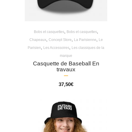
,
,
Bobs et casquettes
Bobs et casquettes
,
,
,
Chapeaux
Concept Store
La Parisienne
Le
,
,
Parisien
Les Accessoires
Les classiques de la
marque
Casquette de Baseball En
travaux
37,50
€