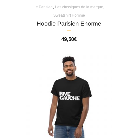
,
,
Le Parisien
Les classiques de la marque
Sweatshirt Homme
Hoodie Parisien Enorme
49,50
€