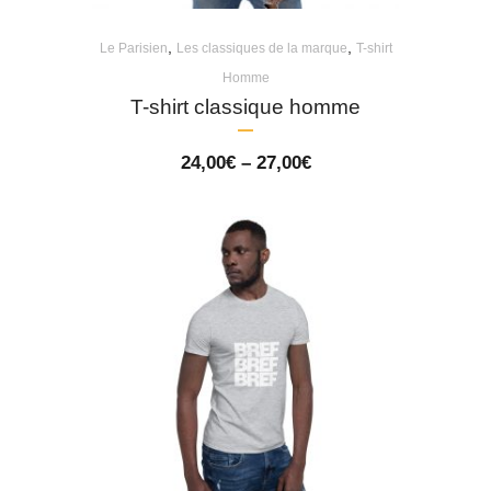
,
,
Le Parisien
Les classiques de la marque
T-shirt
Homme
T-shirt classique homme
Price
24,00
€
–
27,00
€
range:
24,00€
through
27,00€