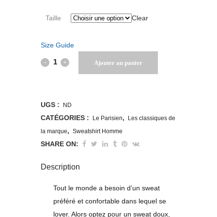
Taille
Clear
Size Guide
Sweat
Ajouter au panier
à
capuche
UGS :
ND
Parisien
CATÉGORIES :
,
Le Parisien
Les classiques de
,
la marque
Sweatshirt Homme
tête
SHARE ON:
de
Description
veau
quantity
Tout le monde a besoin d’un sweat
préféré et confortable dans lequel se
lover. Alors optez pour un sweat doux,