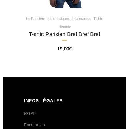
,
,
Le Parisien
Les classiques de la marque
T-shirt
Homme
T-shirt Parisien Bref Bref Bref
19,00
€
INFOS LÉGALES
RGPD
Facturation