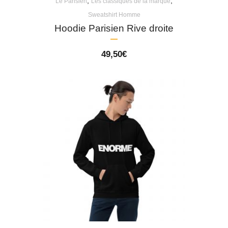
,
,
Le Parisien
Les classiques de la marque
Sweatshirt Homme
Hoodie Parisien Rive droite
49,50
€