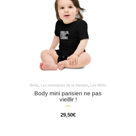
,
,
Body
Les classiques de la marque
Les Minis
Body mini parisien ne pas
vieillir !
29,50
€