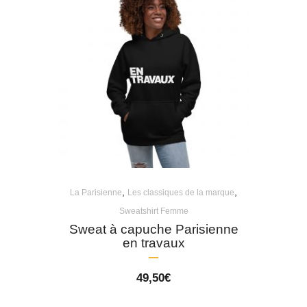
,
,
La Parisienne
Les classiques de la marque
Sweatshirt Femme
Sweat à capuche Parisienne
en travaux
49,50
€