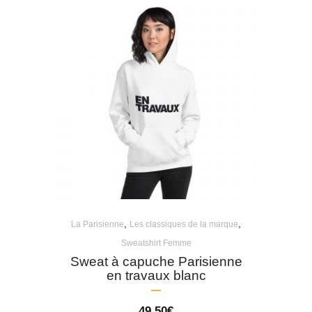
,
,
La Parisienne
Les classiques de la marque
Sweatshirt Femme
Sweat à capuche Parisienne
en travaux blanc
49,50
€