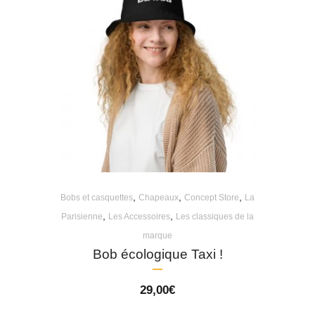
,
,
,
Bobs et casquettes
Chapeaux
Concept Store
La
,
,
Parisienne
Les Accessoires
Les classiques de la
marque
Bob écologique Taxi !
29,00
€