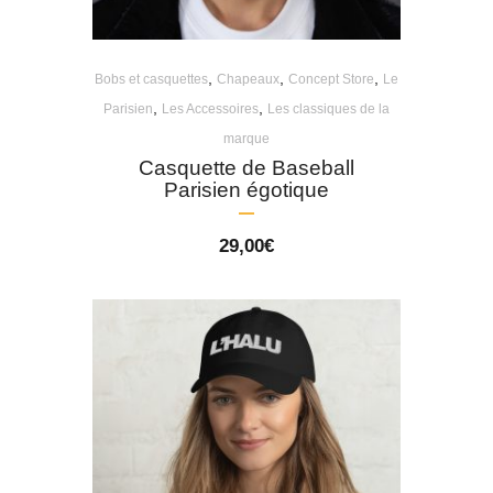
,
,
,
Bobs et casquettes
Chapeaux
Concept Store
Le
,
,
Parisien
Les Accessoires
Les classiques de la
marque
Casquette de Baseball
Parisien égotique
29,00
€