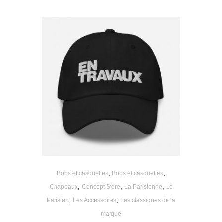
,
,
Bobs et casquettes
Bobs et casquettes
,
,
,
Chapeaux
Concept Store
La Parisienne
Le
,
,
Parisien
Les Accessoires
Les classiques de la
marque