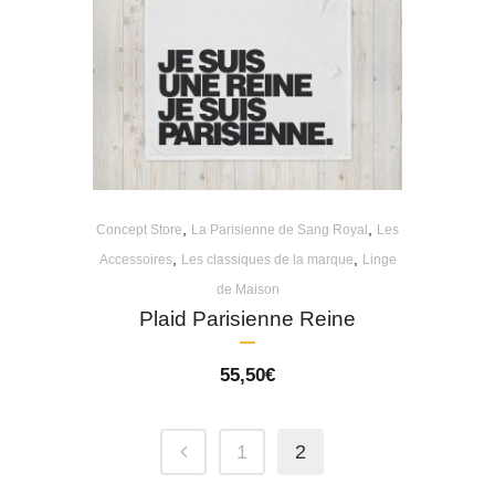
,
,
Concept Store
La Parisienne de Sang Royal
Les
,
,
Accessoires
Les classiques de la marque
Linge
de Maison
Plaid Parisienne Reine
55,50
€
1
2