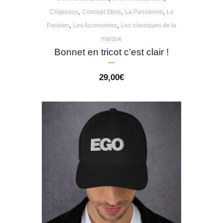
,
,
,
Chapeaux
Concept Store
La Parisienne
Le
,
,
Parisien
Les Accessoires
Les classiques de la
marque
Bonnet en tricot c’est clair !
29,00
€