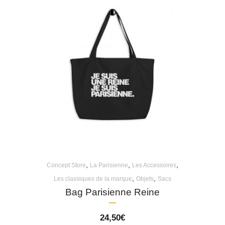
,
,
,
Concept Store
La Parisienne
Les Accessoires
,
,
Les classiques de la marque
Objets
Sacs
Bag Parisienne Reine
24,50
€