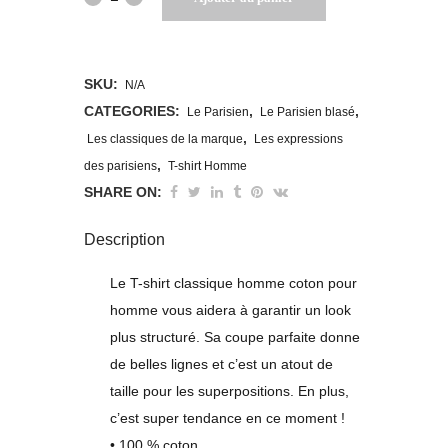
shirt
Parisien
SKU:
N/A
à
CATEGORIES:
,
,
Le Parisien
Le Parisien blasé
,
Les classiques de la marque
Les expressions
qui
,
des parisiens
T-shirt Homme
on
SHARE ON:
ne
Description
demande
Le T-shirt classique homme coton pour
rien
homme vous aidera à garantir un look
!
plus structuré. Sa coupe parfaite donne
de belles lignes et c’est un atout de
quantity
taille pour les superpositions. En plus,
c’est super tendance en ce moment !
• 100 % coton