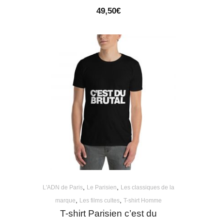
49,50
€
,
,
L'ADN de Paris
Le Parisien
Les classiques de la
,
,
marque
Les films cultes
T-shirt Homme
T-shirt Parisien c’est du