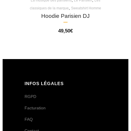
,
,
La musique des parisiens
Le Parisien
Les
,
classiques de la marque
Sweatshirt Homme
Hoodie Parisien DJ
49,50
€
INFOS LÉGALES
RGPD
Facturation
FAQ
Contact