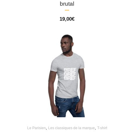
brutal
19,00
€
,
,
Le Parisien
Les classiques de la marque
T-shirt