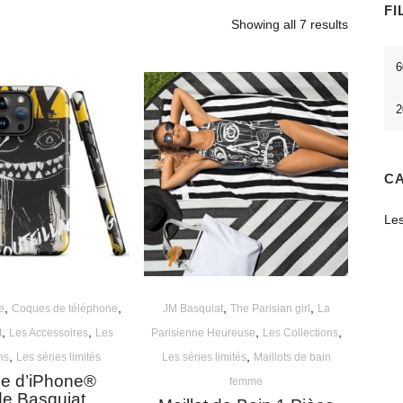
FI
Showing all 7 results
Mi
pri
CA
Les
,
,
,
,
e
Coques de téléphone
JM Basquiat
The Parisian girl
La
,
,
,
,
t
Les Accessoires
Les
Parisienne Heureuse
Les Collections
,
,
ns
Les séries limités
Les séries limités
Maillots de bain
e d’iPhone®
femme
ide Basquiat