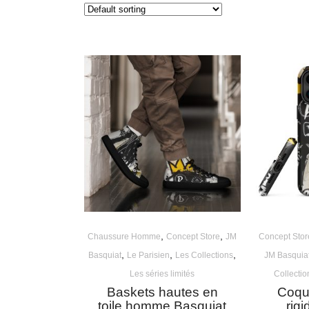
,
,
Chaussure Homme
Concept Store
JM
Concept Stor
,
,
,
Basquiat
Le Parisien
Les Collections
JM Basquia
Les séries limités
Collectio
Baskets hautes en
Coqu
toile homme Basquiat
rig