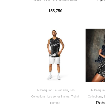
155,75
€
,
,
JM Basquiat
Le Parisien
Les
JM Basquia
,
,
,
Collections
Les séries limités
T-shirt
Collections
Rob
Homme