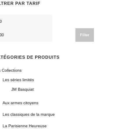
LTRER PAR TARIF
n
Max
ce
price
Filter
TÉGORIES DE PRODUITS
 Collections
Les séries limités
JM Basquiat
Aux armes citoyens
Les classiques de la marque
La Parisienne Heureuse