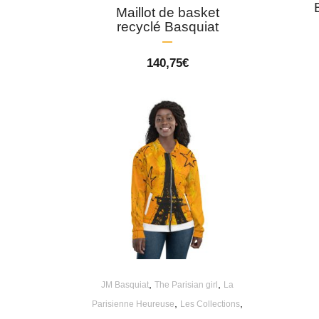
Maillot de basket
recyclé Basquiat
140,75
€
,
,
JM Basquiat
The Parisian girl
La
,
,
Parisienne Heureuse
Les Collections