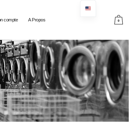
n compte
A Propos
0