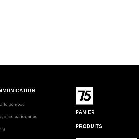
MMUNICATION
arle de nous
PANIER
égéries parisiennes
PRODUITS
log