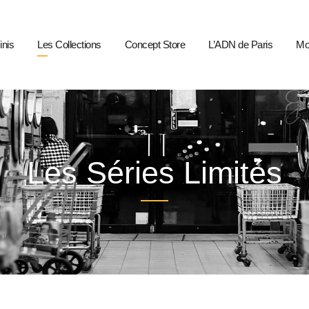
inis
Les Collections
Concept Store
L’ADN de Paris
Mo
Les Séries Limités