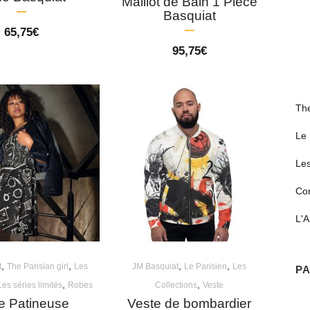
Maillot de Bain 1 Pièce
Basquiat
65,75
€
95,75
€
The
Le 
Les
Co
L'A
,
,
,
,
t
The Parisian girl
Les
JM Basquiat
Le Parisien
Les
PA
,
,
Les séries limités
Robes
Collections
Veste
e Patineuse
Veste de bombardier