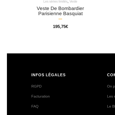
,
Les séries limités
Veste
Veste De Bombardier
Parisienne Basquiat
195,75
€
INFOS LÉGALES
CO
RGPD
On p
Facturation
Les 
FAQ
Le B