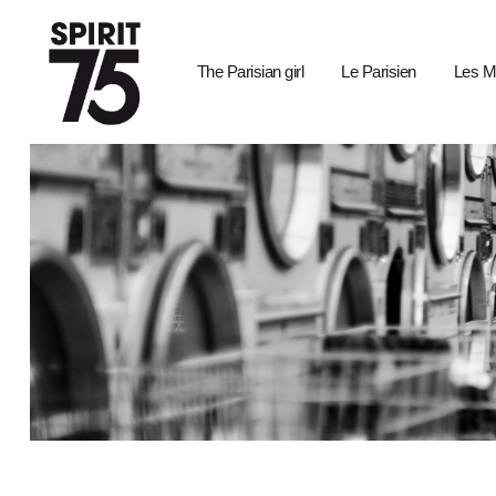
The Parisian girl
Le Parisien
Les M