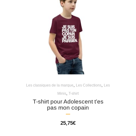
,
,
Les classiques de la marque
Les Collections
Les
,
Minis
T-shirt
T-shirt pour Adolescent t’es
pas mon copain
25,75
€