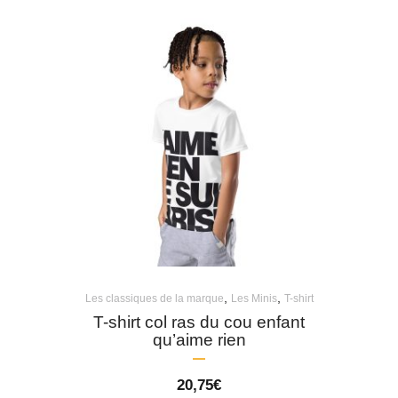
,
,
Les classiques de la marque
Les Minis
T-shirt
T-shirt col ras du cou enfant
qu’aime rien
20,75
€