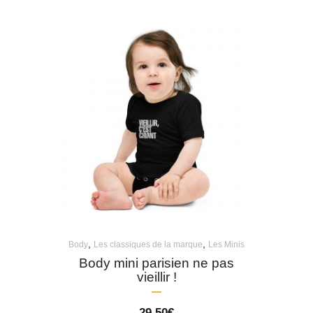
,
,
Body
Les classiques de la marque
Les Minis
Body mini parisien ne pas
vieillir !
29,50
€