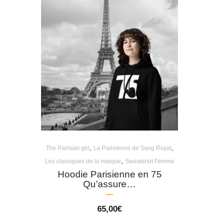
,
,
The Parisian girl
La Parisienne de Sang Royal
,
Les classiques de la marque
Sweatshirt Femme
Hoodie Parisienne en 75
Qu’assure…
65,00
€