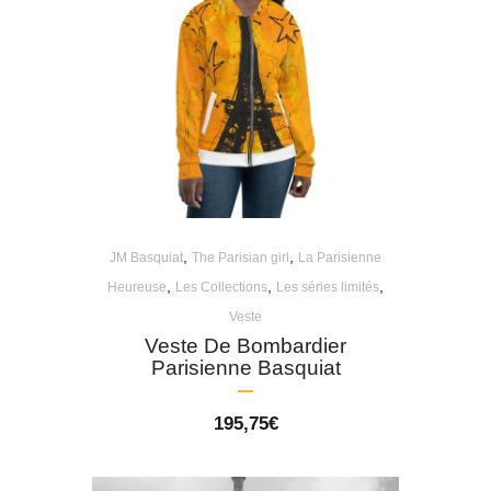
,
,
JM Basquiat
The Parisian girl
La Parisienne
,
,
,
Heureuse
Les Collections
Les séries limités
Veste
Veste De Bombardier
Parisienne Basquiat
195,75
€