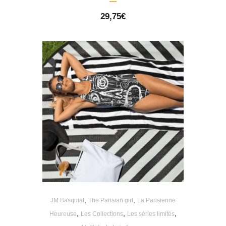
29,75
€
,
,
JM Basquiat
The Parisian girl
La Parisienne
,
,
,
Heureuse
Les Collections
Les séries limités