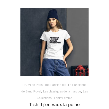
,
,
L'ADN de Paris
The Parisian girl
La Parisienne
,
,
de Sang Royal
Les classiques de la marque
Les
,
Collections
T-shirt Femme
T-shirt j’en vaux la peine