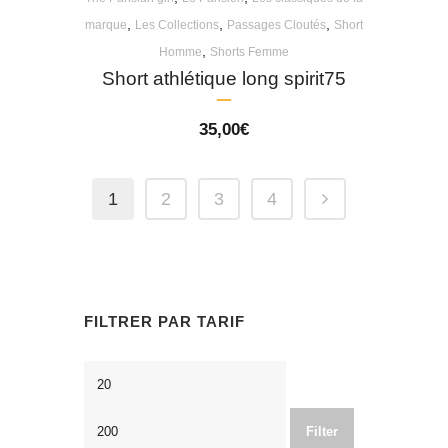
,
,
,
marque
Les Collections
Passages Cloutés
Short
,
Homme
Shorts Femme
Short athlétique long spirit75
35,00
€
1
2
3
4
FILTRER PAR TARIF
Min
Max
price
price
Filter