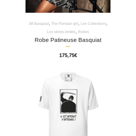
,
,
,
JM Basquiat
The Parisian girl
Les Collections
,
Les séries limités
Robes
Robe Patineuse Basquiat
175,75
€