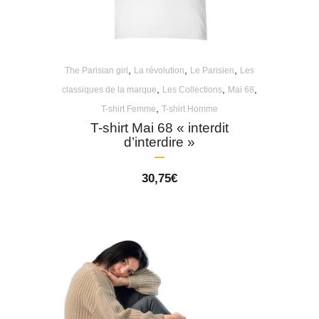
,
,
,
The Parisian girl
La révolution
Le Parisien
Les
,
,
,
classiques de la marque
Les Collections
Mai 68
,
T-shirt Femme
T-shirt Homme
T-shirt Mai 68 « interdit
d’interdire »
30,75
€