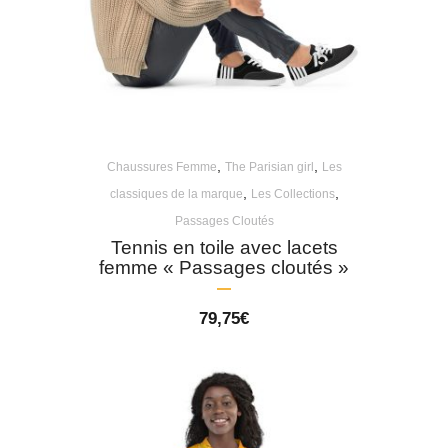
,
,
Chaussures Femme
The Parisian girl
Les
,
,
classiques de la marque
Les Collections
Passages Cloutés
Tennis en toile avec lacets
femme « Passages cloutés »
79,75
€