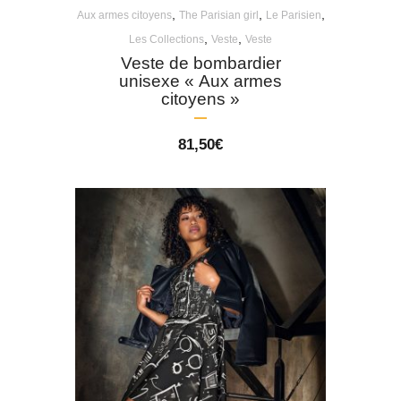
,
,
,
Aux armes citoyens
The Parisian girl
Le Parisien
,
,
Les Collections
Veste
Veste
Veste de bombardier
unisexe « Aux armes
citoyens »
81,50
€