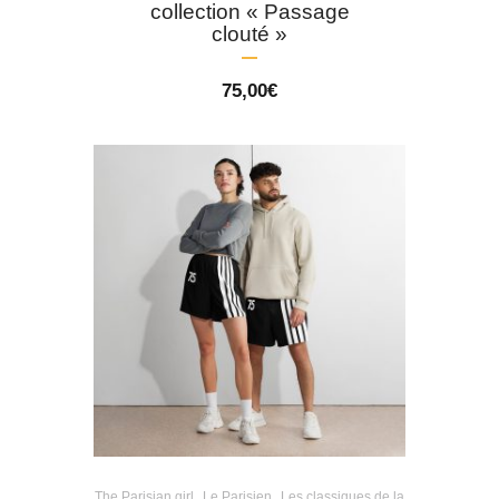
collection « Passage
clouté »
75,00
€
,
,
The Parisian girl
Le Parisien
Les classiques de la