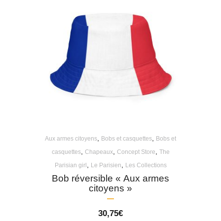
,
,
Aux armes citoyens
Bobs et casquettes
Bobs et
,
,
,
casquettes
Chapeaux
Concept Store
The
,
,
Parisian girl
Le Parisien
Les Collections
Bob réversible « Aux armes
citoyens »
30,75
€