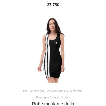
37,75
€
,
,
The Parisian girl
Les classiques de la marque
,
Passages Cloutés
Robes
Robe moulante de la