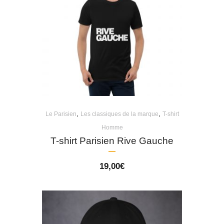
,
,
Le Parisien
Les classiques de la marque
T-shirt
Homme
T-shirt Parisien Rive Gauche
19,00
€