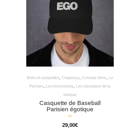
,
,
,
Bobs et casquettes
Chapeaux
Concept Store
Le
,
,
Parisien
Les Accessoires
Les classiques de la
marque
Casquette de Baseball
Parisien égotique
29,00
€