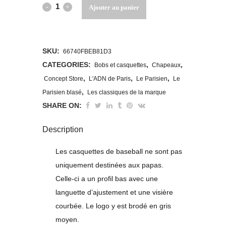
Casquette
Ajouter au panier
de
Baseball
SKU:
66740FBEB81D3
brodée
CATEGORIES:
,
,
Bobs et casquettes
Chapeaux
,
,
,
Concept Store
L'ADN de Paris
Le Parisien
Le
75
,
Parisien blasé
Les classiques de la marque
quantity
SHARE ON:
Description
Les casquettes de baseball ne sont pas
uniquement destinées aux papas.
Celle-ci a un profil bas avec une
languette d’ajustement et une visière
courbée. Le logo y est brodé en gris
moyen.