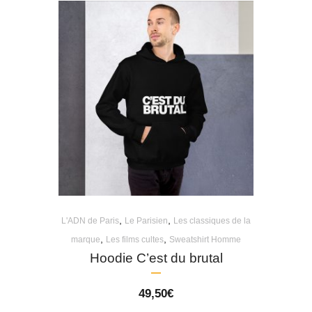
,
,
L'ADN de Paris
Le Parisien
Les classiques de la
,
,
marque
Les films cultes
Sweatshirt Homme
Hoodie C’est du brutal
49,50
€