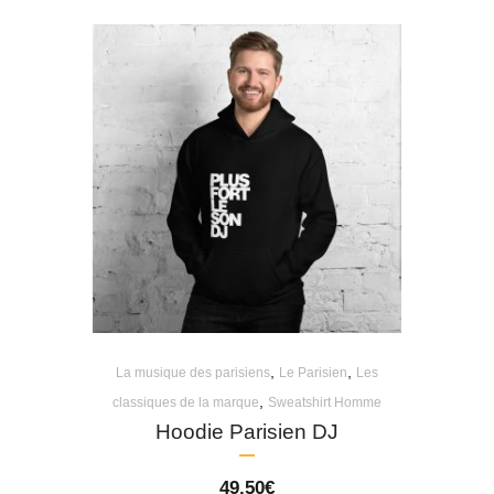
,
,
La musique des parisiens
Le Parisien
Les
,
classiques de la marque
Sweatshirt Homme
Hoodie Parisien DJ
49,50
€